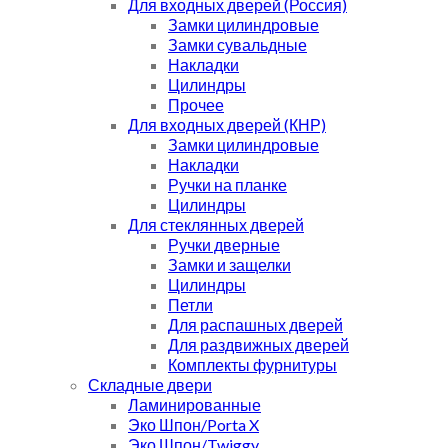
Для входных дверей (Россия)
Замки цилиндровые
Замки сувальдные
Накладки
Цилиндры
Прочее
Для входных дверей (КНР)
Замки цилиндровые
Накладки
Ручки на планке
Цилиндры
Для стеклянных дверей
Ручки дверные
Замки и защелки
Цилиндры
Петли
Для распашных дверей
Для раздвижных дверей
Комплекты фурнитуры
Складные двери
Ламинированные
Эко Шпон/Porta X
Эко Шпон/Twiggy