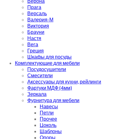
Верона
Прага
Версаль
Валерия-М
Виктория
Брауни
Настя
Вега
Греция
Шкафы для посуды
Комплектующие для мебели
Посудосушители
Смесители
Аксессуары для кухни, рейлинги
Фартуки МДФ (4мм)
Зеркала
Фурнитура для мебели
Навесы
Петли
Прочее
Цоколь
Шаблоны
Опоры