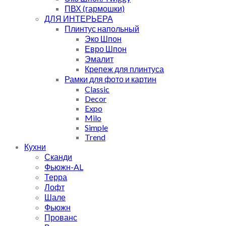
ПВХ (гармошки)
ДЛЯ ИНТЕРЬЕРА
Плинтус напольный
Эко Шпон
Евро Шпон
Эмалит
Крепеж для плинтуса
Рамки для фото и картин
Classic
Decor
Expo
Milo
Simple
Trend
Кухни
Сканди
Фьюжн-AL
Терра
Лофт
Шале
Фьюжн
Прованс