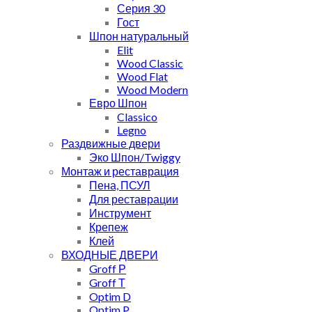
Серия 30
Гост
Шпон натуральный
Elit
Wood Classic
Wood Flat
Wood Modern
Евро Шпон
Classico
Legno
Раздвижные двери
Эко Шпон/Twiggy
Монтаж и реставрация
Пена, ПСУЛ
Для реставрации
Инструмент
Крепеж
Клей
ВХОДНЫЕ ДВЕРИ
Groff Р
Groff Т
Optim D
Optim P