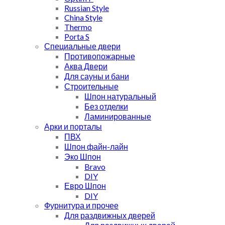
Russian Style
China Style
Thermo
Porta S
Специальные двери
Противопожарные
Аква Двери
Для сауны и бани
Строительные
Шпон натуральный
Без отделки
Ламинированные
Арки и порталы
ПВХ
Шпон файн-лайн
Эко Шпон
Bravo
DIY
Евро Шпон
DIY
Фурнитура и прочее
Для раздвижных дверей