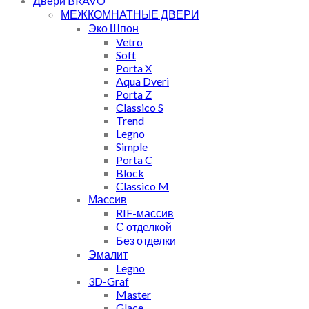
Двери BRAVO
МЕЖКОМНАТНЫЕ ДВЕРИ
Эко Шпон
Vetro
Soft
Porta X
Aqua Dveri
Porta Z
Classico S
Trend
Legno
Simple
Porta C
Block
Classico M
Массив
RIF-массив
С отделкой
Без отделки
Эмалит
Legno
3D-Graf
Master
Glace