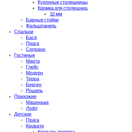
Кухонные столешницы
Кромка для столешниц
32 мм
Барные стойки
Фальшпанель
Спальни
Бася
Прага
Сопрано
Гостиные
Марта
Глейс
Модерн
Терра
Берген
Рошель
Прихожие
Машенька
Лофт
Детские
Прага
Кровати
Кровати-зверята