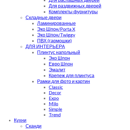
Для раздвижных дверей
Комплекты фурнитуры
Складные двери
Ламинированные
Эко Шпон/Porta X
Эко Шпон/Twiggy
ПВХ (гармошки)
ДЛЯ ИНТЕРЬЕРА
Плинтус напольный
Эко Шпон
Евро Шпон
Эмалит
Крепеж для плинтуса
Рамки для фото и картин
Classic
Decor
Expo
Milo
Simple
Trend
Кухни
Сканди