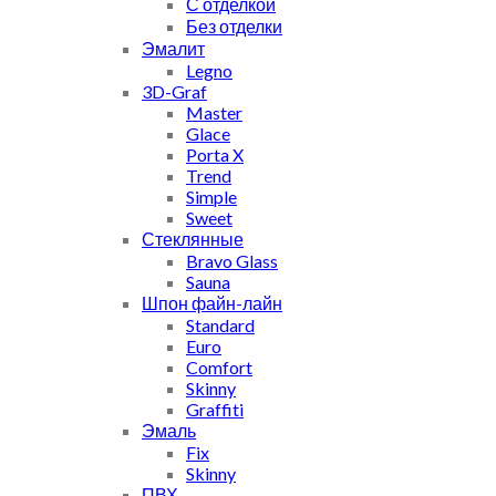
С отделкой
Без отделки
Эмалит
Legno
3D-Graf
Master
Glace
Porta X
Trend
Simple
Sweet
Стеклянные
Bravo Glass
Sauna
Шпон файн-лайн
Standard
Euro
Comfort
Skinny
Graffiti
Эмаль
Fix
Skinny
ПВХ