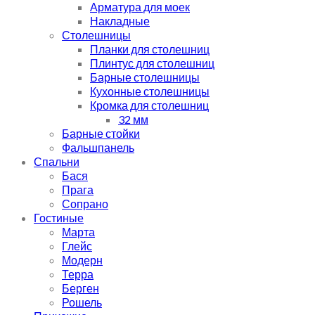
Арматура для моек
Накладные
Столешницы
Планки для столешниц
Плинтус для столешниц
Барные столешницы
Кухонные столешницы
Кромка для столешниц
32 мм
Барные стойки
Фальшпанель
Спальни
Бася
Прага
Сопрано
Гостиные
Марта
Глейс
Модерн
Терра
Берген
Рошель