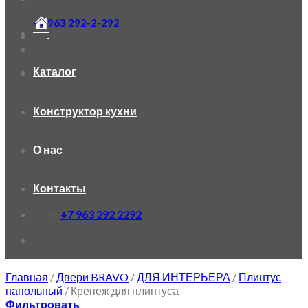
+7 963 292-2-292
Каталог
Конструктор кухни
О нас
Контакты
+7 963 292 2292
Главная
/
Двери BRAVO
/
ДЛЯ ИНТЕРЬЕРА
/
Плинтус
напольный
/
Крепеж для плинтуса
Фильтровать