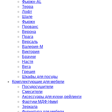
Фьюжн-AL
Терра
Лофт
Шале
Фьюжн
Прованс
Верона
Прага
Версаль
Валерия-М
Виктория
Брауни
Настя
Вега
Греция
Шкафы для посуды
Комплектующие для мебели
Посудосушители
Смесители
Аксессуары для кухни, рейлинги
Фартуки МДФ (4мм)
Зеркала
Фурнитура для мебели