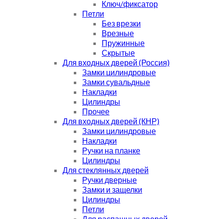
Ключ/фиксатор
Петли
Без врезки
Врезные
Пружинные
Скрытые
Для входных дверей (Россия)
Замки цилиндровые
Замки сувальдные
Накладки
Цилиндры
Прочее
Для входных дверей (КНР)
Замки цилиндровые
Накладки
Ручки на планке
Цилиндры
Для стеклянных дверей
Ручки дверные
Замки и защелки
Цилиндры
Петли
Для распашных дверей