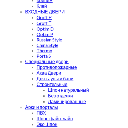
Крепеж
Клей
ВХОДНЫЕ ДВЕРИ
Groff Р
Groff Т
Optim D
Optim P
Russian Style
China Style
Thermo
Porta S
Специальные двери
Противопожарные
Аква Двери
Для сауны и бани
Строительные
Шпон натуральный
Без отделки
Ламинированные
Арки и порталы
ПВХ
Шпон файн-лайн
Эко Шпон