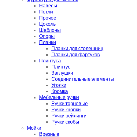
Навесы
Петли
Прочее
Цоколь
Шаблоны
Опоры
Планки
Планки для столешниц
Планки для фартуков
Плинтуса
Плинтус
Заглушки
Соединительные элементы
Уголки
Кромка
Мебельные ручки
Ручки торцевые
Ручки кнопки
Ручки рейлинги
Ручки скобы
Мойки
Врезные