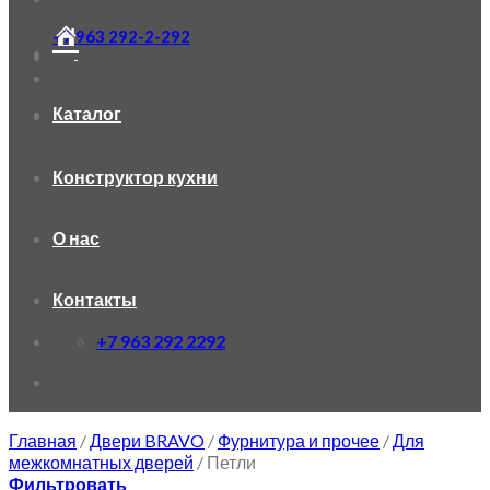
+7 963 292-2-292
Каталог
Конструктор кухни
О нас
Контакты
+7 963 292 2292
Главная
/
Двери BRAVO
/
Фурнитура и прочее
/
Для
межкомнатных дверей
/
Петли
Фильтровать