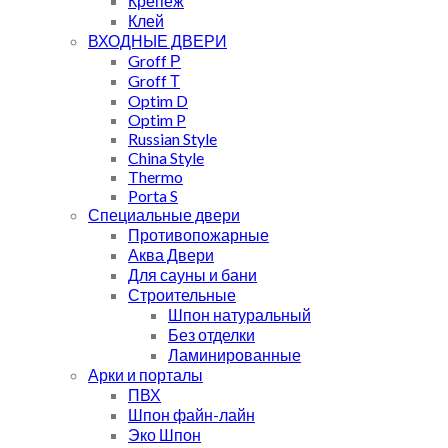
Крепеж
Клей
ВХОДНЫЕ ДВЕРИ
Groff Р
Groff Т
Optim D
Optim P
Russian Style
China Style
Thermo
Porta S
Специальные двери
Противопожарные
Аква Двери
Для сауны и бани
Строительные
Шпон натуральный
Без отделки
Ламинированные
Арки и порталы
ПВХ
Шпон файн-лайн
Эко Шпон