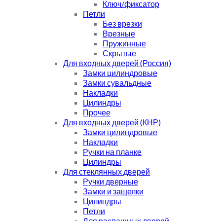
Ключ/фиксатор
Петли
Без врезки
Врезные
Пружинные
Скрытые
Для входных дверей (Россия)
Замки цилиндровые
Замки сувальдные
Накладки
Цилиндры
Прочее
Для входных дверей (КНР)
Замки цилиндровые
Накладки
Ручки на планке
Цилиндры
Для стеклянных дверей
Ручки дверные
Замки и защелки
Цилиндры
Петли
Для распашных дверей