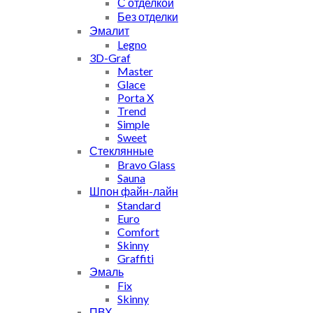
С отделкой
Без отделки
Эмалит
Legno
3D-Graf
Master
Glace
Porta X
Trend
Simple
Sweet
Стеклянные
Bravo Glass
Sauna
Шпон файн-лайн
Standard
Euro
Comfort
Skinny
Graffiti
Эмаль
Fix
Skinny
ПВХ