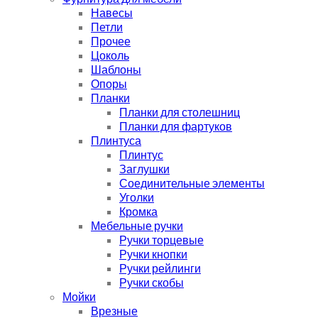
Навесы
Петли
Прочее
Цоколь
Шаблоны
Опоры
Планки
Планки для столешниц
Планки для фартуков
Плинтуса
Плинтус
Заглушки
Соединительные элементы
Уголки
Кромка
Мебельные ручки
Ручки торцевые
Ручки кнопки
Ручки рейлинги
Ручки скобы
Мойки
Врезные