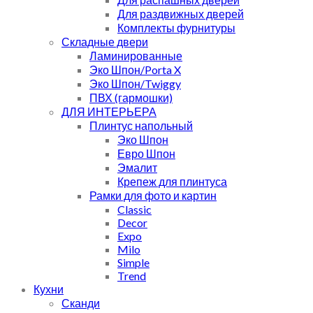
Для раздвижных дверей
Комплекты фурнитуры
Складные двери
Ламинированные
Эко Шпон/Porta X
Эко Шпон/Twiggy
ПВХ (гармошки)
ДЛЯ ИНТЕРЬЕРА
Плинтус напольный
Эко Шпон
Евро Шпон
Эмалит
Крепеж для плинтуса
Рамки для фото и картин
Classic
Decor
Expo
Milo
Simple
Trend
Кухни
Сканди