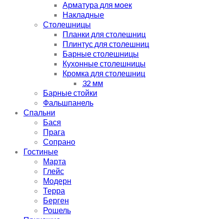
Арматура для моек
Накладные
Столешницы
Планки для столешниц
Плинтус для столешниц
Барные столешницы
Кухонные столешницы
Кромка для столешниц
32 мм
Барные стойки
Фальшпанель
Спальни
Бася
Прага
Сопрано
Гостиные
Марта
Глейс
Модерн
Терра
Берген
Рошель