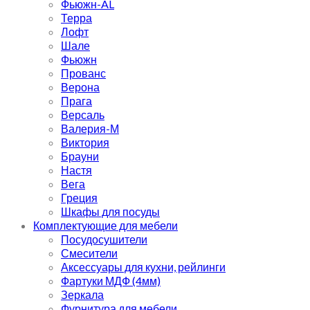
Фьюжн-AL
Терра
Лофт
Шале
Фьюжн
Прованс
Верона
Прага
Версаль
Валерия-М
Виктория
Брауни
Настя
Вега
Греция
Шкафы для посуды
Комплектующие для мебели
Посудосушители
Смесители
Аксессуары для кухни, рейлинги
Фартуки МДФ (4мм)
Зеркала
Фурнитура для мебели