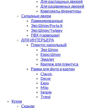
Для распашных дверей
Для раздвижных дверей
Комплекты фурнитуры
Складные двери
Ламинированные
Эко Шпон/Porta X
Эко Шпон/Twiggy
ПВХ (гармошки)
ДЛЯ ИНТЕРЬЕРА
Плинтус напольный
Эко Шпон
Евро Шпон
Эмалит
Крепеж для плинтуса
Рамки для фото и картин
Classic
Decor
Expo
Milo
Simple
Trend
Кухни
Сканди