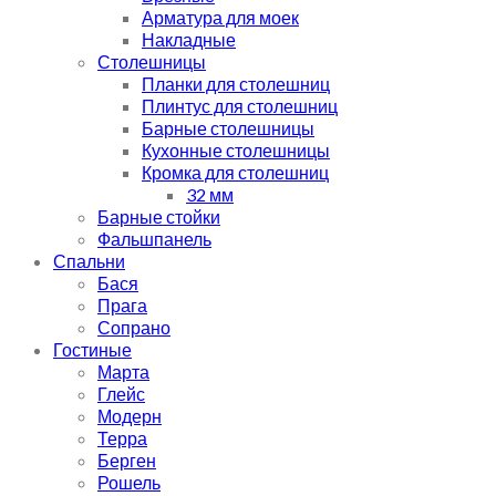
Арматура для моек
Накладные
Столешницы
Планки для столешниц
Плинтус для столешниц
Барные столешницы
Кухонные столешницы
Кромка для столешниц
32 мм
Барные стойки
Фальшпанель
Спальни
Бася
Прага
Сопрано
Гостиные
Марта
Глейс
Модерн
Терра
Берген
Рошель