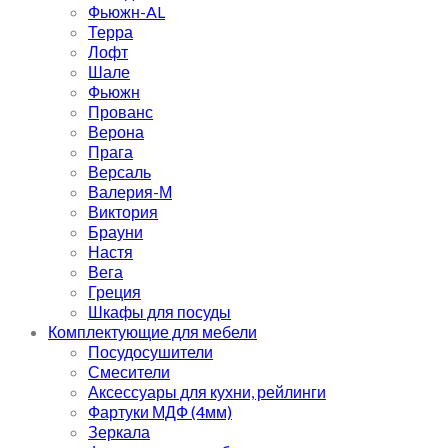
Фьюжн-AL
Терра
Лофт
Шале
Фьюжн
Прованс
Верона
Прага
Версаль
Валерия-М
Виктория
Брауни
Настя
Вега
Греция
Шкафы для посуды
Комплектующие для мебели
Посудосушители
Смесители
Аксессуары для кухни, рейлинги
Фартуки МДФ (4мм)
Зеркала