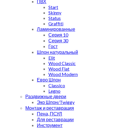
ПВХ
Start
Skinny
Status
Graffiti
Ламинированные
Серия 10
Серия 30
Гост
Шпон натуральный
Elit
Wood Classic
Wood Flat
Wood Modern
Евро Шпон
Classico
Legno
Раздвижные двери
Эко Шпон/Twiggy
Монтаж и реставрация
Пена, ПСУЛ
Для реставрации
Инструмент