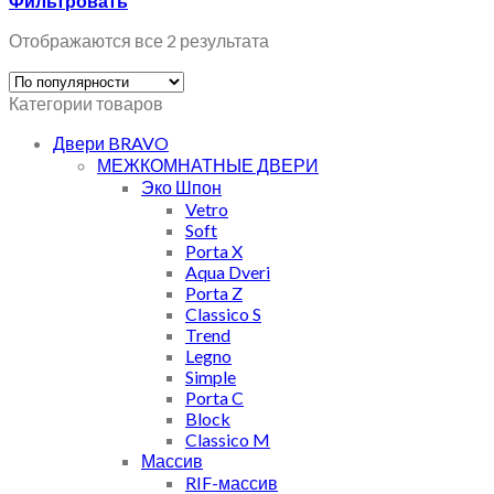
Фильтровать
Отображаются все 2 результата
Категории товаров
Двери BRAVO
МЕЖКОМНАТНЫЕ ДВЕРИ
Эко Шпон
Vetro
Soft
Porta X
Aqua Dveri
Porta Z
Classico S
Trend
Legno
Simple
Porta C
Block
Classico M
Массив
RIF-массив