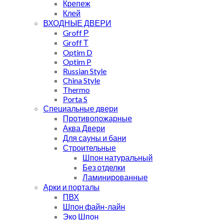
Крепеж
Клей
ВХОДНЫЕ ДВЕРИ
Groff Р
Groff Т
Optim D
Optim P
Russian Style
China Style
Thermo
Porta S
Специальные двери
Противопожарные
Аква Двери
Для сауны и бани
Строительные
Шпон натуральный
Без отделки
Ламинированные
Арки и порталы
ПВХ
Шпон файн-лайн
Эко Шпон