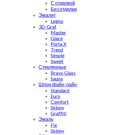
С отделкой
Без отделки
Эмалит
Legno
3D-Graf
Master
Glace
Porta X
Trend
Simple
Sweet
Стеклянные
Bravo Glass
Sauna
Шпон файн-лайн
Standard
Euro
Comfort
Skinny
Graffiti
Эмаль
Fix
Skinny