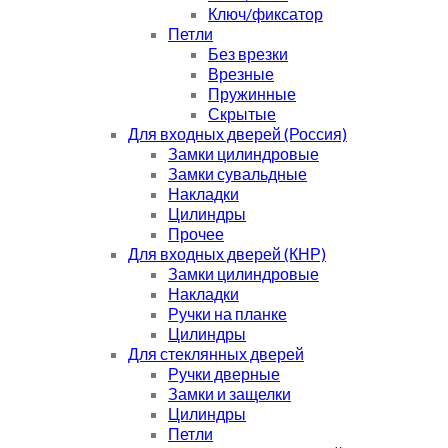
Ключ/фиксатор
Петли
Без врезки
Врезные
Пружинные
Скрытые
Для входных дверей (Россия)
Замки цилиндровые
Замки сувальдные
Накладки
Цилиндры
Прочее
Для входных дверей (КНР)
Замки цилиндровые
Накладки
Ручки на планке
Цилиндры
Для стеклянных дверей
Ручки дверные
Замки и защелки
Цилиндры
Петли