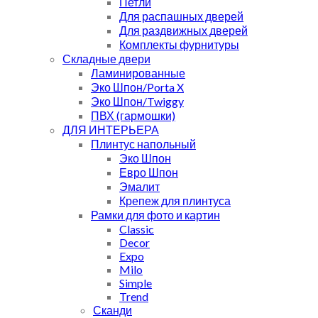
Петли
Для распашных дверей
Для раздвижных дверей
Комплекты фурнитуры
Складные двери
Ламинированные
Эко Шпон/Porta X
Эко Шпон/Twiggy
ПВХ (гармошки)
ДЛЯ ИНТЕРЬЕРА
Плинтус напольный
Эко Шпон
Евро Шпон
Эмалит
Крепеж для плинтуса
Рамки для фото и картин
Classic
Decor
Expo
Milo
Simple
Trend
Сканди