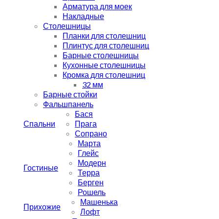
Арматура для моек
Накладные
Столешницы
Планки для столешниц
Плинтус для столешниц
Барные столешницы
Кухонные столешницы
Кромка для столешниц
32 мм
Барные стойки
Фальшпанель
Бася
Спальни
Прага
Сопрано
Марта
Глейс
Модерн
Гостиные
Терра
Берген
Рошель
Машенька
Прихожие
Лофт