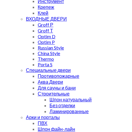
Инструмент
Крепеж
Клей
ВХОДНЫЕ ДВЕРИ
Groff Р
Groff Т
Optim D
Optim P
Russian Style
China Style
Thermo
Porta S
Специальные двери
Противопожарные
Аква Двери
Для сауны и бани
Строительные
Шпон натуральный
Без отделки
Ламинированные
Арки и порталы
ПВХ
Шпон файн-лайн