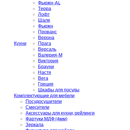
Фьюжн-AL
Терра
Лофт
Шале
Фьюжн
Прованс
Верона
Кухни
Прага
Версаль
Валерия-М
Виктория
Брауни
Настя
Вега
Греция
Шкафы для посуды
Комплектующие для мебели
Посудосушители
Смесители
Аксессуары для кухни, рейлинги
Фартуки МДФ (4мм)
Зеркала