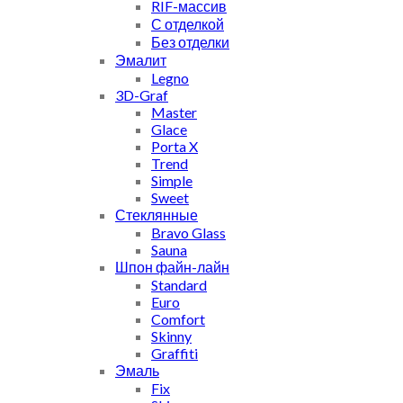
RIF-массив
С отделкой
Без отделки
Эмалит
Legno
3D-Graf
Master
Glace
Porta X
Trend
Simple
Sweet
Стеклянные
Bravo Glass
Sauna
Шпон файн-лайн
Standard
Euro
Comfort
Skinny
Graffiti
Эмаль
Fix