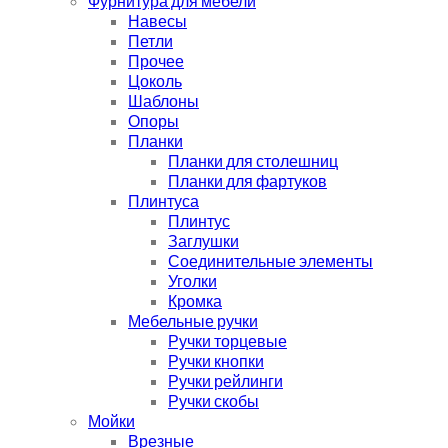
Фурнитура для мебели
Навесы
Петли
Прочее
Цоколь
Шаблоны
Опоры
Планки
Планки для столешниц
Планки для фартуков
Плинтуса
Плинтус
Заглушки
Соединительные элементы
Уголки
Кромка
Мебельные ручки
Ручки торцевые
Ручки кнопки
Ручки рейлинги
Ручки скобы
Мойки
Врезные