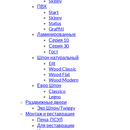
Skinny
ПВХ
Start
Skinny
Status
Graffiti
Ламинированные
Серия 10
Серия 30
Гост
Шпон натуральный
Elit
Wood Classic
Wood Flat
Wood Modern
Евро Шпон
Classico
Legno
Раздвижные двери
Эко Шпон/Twiggy
Монтаж и реставрация
Пена, ПСУЛ
Для реставрации