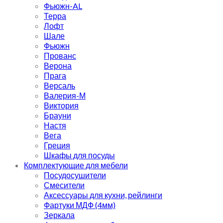
Фьюжн-AL
Терра
Лофт
Шале
Фьюжн
Прованс
Верона
Прага
Версаль
Валерия-М
Виктория
Брауни
Настя
Вега
Греция
Шкафы для посуды
Комплектующие для мебели
Посудосушители
Смесители
Аксессуары для кухни, рейлинги
Фартуки МДФ (4мм)
Зеркала