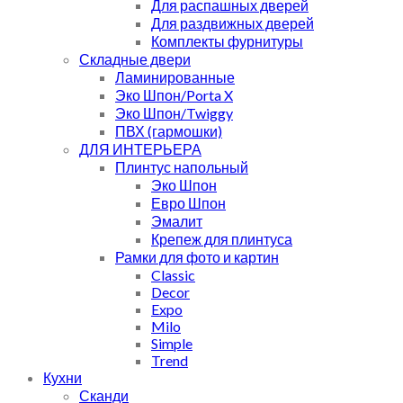
Для распашных дверей
Для раздвижных дверей
Комплекты фурнитуры
Складные двери
Ламинированные
Эко Шпон/Porta X
Эко Шпон/Twiggy
ПВХ (гармошки)
ДЛЯ ИНТЕРЬЕРА
Плинтус напольный
Эко Шпон
Евро Шпон
Эмалит
Крепеж для плинтуса
Рамки для фото и картин
Classic
Decor
Expo
Milo
Simple
Trend
Кухни
Сканди