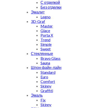
С отделкой
Без отделки
Эмалит
Legno
3D-Graf
Master
Glace
Porta X
Trend
Simple
Sweet
Стеклянные
Bravo Glass
Sauna
Шпон файн-лайн
Standard
Euro
Comfort
Skinny
Graffiti
Эмаль
Fix
Skinny