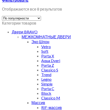
Фильтровать
Отображаются все 8 результатов
Категории товаров
Двери BRAVO
МЕЖКОМНАТНЫЕ ДВЕРИ
Эко Шпон
Vetro
Soft
Porta X
Aqua Dveri
Porta Z
Classico S
Trend
Legno
Simple
Porta C
Block
Classico M
Массив
RIF-массив