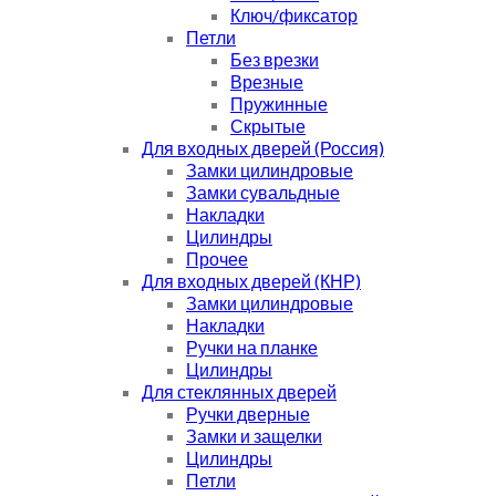
Ключ/фиксатор
Петли
Без врезки
Врезные
Пружинные
Скрытые
Для входных дверей (Россия)
Замки цилиндровые
Замки сувальдные
Накладки
Цилиндры
Прочее
Для входных дверей (КНР)
Замки цилиндровые
Накладки
Ручки на планке
Цилиндры
Для стеклянных дверей
Ручки дверные
Замки и защелки
Цилиндры
Петли