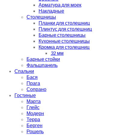
Арматура для моек
Накладные
Столешницы
Планки для столешниц
Плинтус для столешниц
Барные столешницы
Кухонные столешницы
Кромка для столешниц
32 мм
Барные стойки
Фальшпанель
Спальни
Бася
Прага
Сопрано
Гостиные
Марта
Глейс
Модерн
Терра
Берген
Рошель