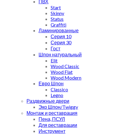
ПВХ
Start
Skinny
Status
Graffiti
Ламинированные
Серия 10
Серия 30
Гост
Шпон натуральный
Elit
Wood Classic
Wood Flat
Wood Modern
Евро Шпон
Classico
Legno
Раздвижные двери
Эко Шпон/Twiggy
Монтаж и реставрация
Пена, ПСУЛ
Для реставрации
Инструмент