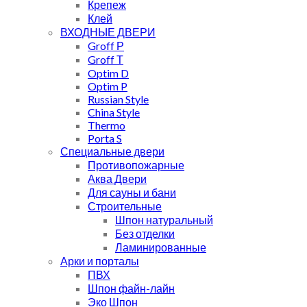
Крепеж
Клей
ВХОДНЫЕ ДВЕРИ
Groff Р
Groff Т
Optim D
Optim P
Russian Style
China Style
Thermo
Porta S
Специальные двери
Противопожарные
Аква Двери
Для сауны и бани
Строительные
Шпон натуральный
Без отделки
Ламинированные
Арки и порталы
ПВХ
Шпон файн-лайн
Эко Шпон