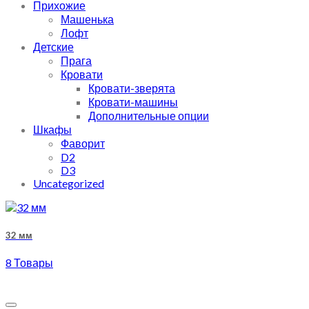
Прихожие
Машенька
Лофт
Детские
Прага
Кровати
Кровати-зверята
Кровати-машины
Дополнительные опции
Шкафы
Фаворит
D2
D3
Uncategorized
32 мм
8 Товары