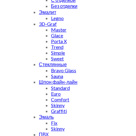
Без отделки
Эмалит
Legno
3D-Graf
Master
Glace
Porta X
Trend
Simple
Sweet
Стеклянные
Bravo Glass
Sauna
Шпон файн-лайн
Standard
Euro
Comfort
Skinny
Graffiti
Эмаль
Fix
Skinny
ПВХ