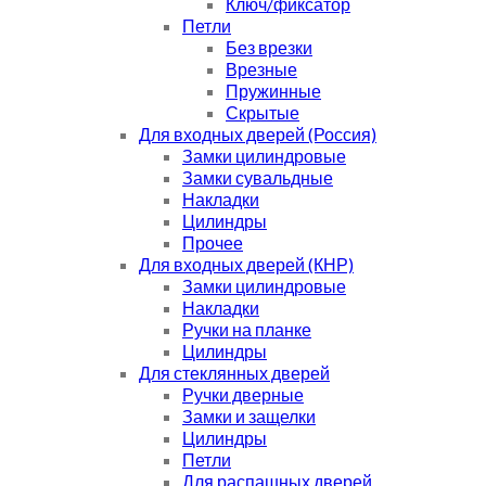
Ключ/фиксатор
Петли
Без врезки
Врезные
Пружинные
Скрытые
Для входных дверей (Россия)
Замки цилиндровые
Замки сувальдные
Накладки
Цилиндры
Прочее
Для входных дверей (КНР)
Замки цилиндровые
Накладки
Ручки на планке
Цилиндры
Для стеклянных дверей
Ручки дверные
Замки и защелки
Цилиндры
Петли
Для распашных дверей