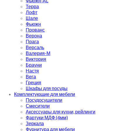
Фьюжн-AL
Терра
Лофт
Шале
Фьюжн
Прованс
Верона
Прага
Версаль
Валерия-М
Виктория
Брауни
Настя
Вега
Греция
Шкафы для посуды
Комплектующие для мебели
Посудосушители
Смесители
Аксессуары для кухни, рейлинги
Фартуки МДФ (4мм)
Зеркала
Фурнитура для мебели