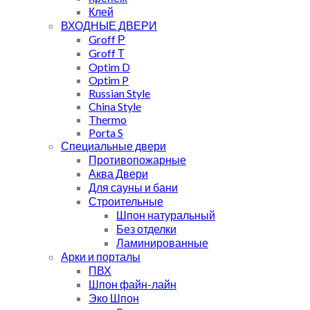
Клей
ВХОДНЫЕ ДВЕРИ
Groff Р
Groff Т
Optim D
Optim P
Russian Style
China Style
Thermo
Porta S
Специальные двери
Противопожарные
Аква Двери
Для сауны и бани
Строительные
Шпон натуральный
Без отделки
Ламинированные
Арки и порталы
ПВХ
Шпон файн-лайн
Эко Шпон