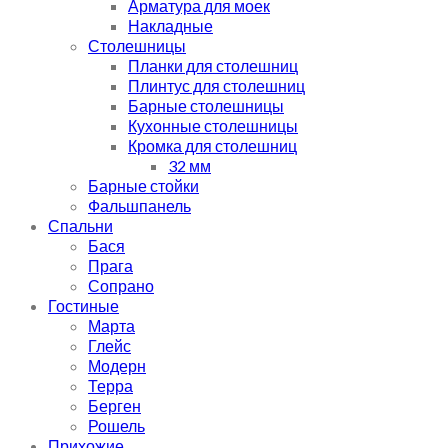
Арматура для моек
Накладные
Столешницы
Планки для столешниц
Плинтус для столешниц
Барные столешницы
Кухонные столешницы
Кромка для столешниц
32 мм
Барные стойки
Фальшпанель
Спальни
Бася
Прага
Сопрано
Гостиные
Марта
Глейс
Модерн
Терра
Берген
Рошель
Прихожие