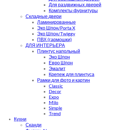
Для раздвижных дверей
Комплекты фурнитуры
Складные двери
Ламинированные
Эко Шпон/Porta X
Эко Шпон/Twiggy
ПВХ (гармошки)
ДЛЯ ИНТЕРЬЕРА
Плинтус напольный
Эко Шпон
Евро Шпон
Эмалит
Крепеж для плинтуса
Рамки для фото и картин
Classic
Decor
Expo
Milo
Simple
Trend
Кухни
Сканди