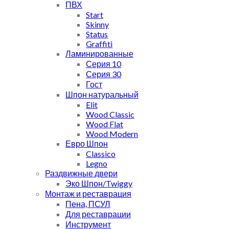
ПВХ
Start
Skinny
Status
Graffiti
Ламинированные
Серия 10
Серия 30
Гост
Шпон натуральный
Elit
Wood Classic
Wood Flat
Wood Modern
Евро Шпон
Classico
Legno
Раздвижные двери
Эко Шпон/Twiggy
Монтаж и реставрация
Пена, ПСУЛ
Для реставрации
Инструмент