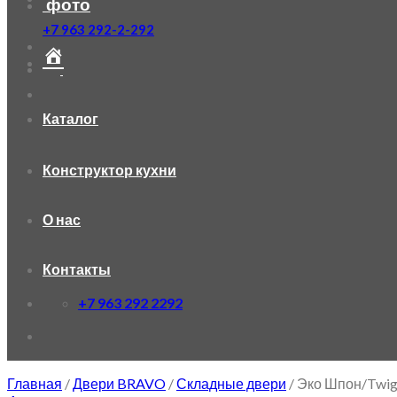
фото
+7 963 292-2-292
Каталог
Конструктор кухни
О нас
Контакты
+7 963 292 2292
Главная
/
Двери BRAVO
/
Складные двери
/
Эко Шпон/Twi