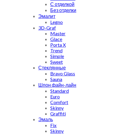
С отделкой
Без отделки
Эмалит
Legno
3D-Graf
Master
Glace
Porta X
Trend
Simple
Sweet
Стеклянные
Bravo Glass
Sauna
Шпон файн-лайн
Standard
Euro
Comfort
Skinny
Graffiti
Эмаль
Fix
Skinny