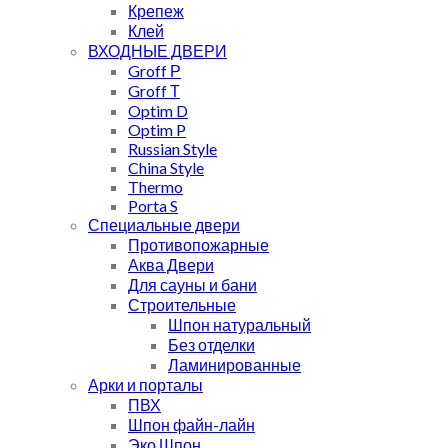
Крепеж
Клей
ВХОДНЫЕ ДВЕРИ
Groff Р
Groff Т
Optim D
Optim P
Russian Style
China Style
Thermo
Porta S
Специальные двери
Противопожарные
Аква Двери
Для сауны и бани
Строительные
Шпон натуральный
Без отделки
Ламинированные
Арки и порталы
ПВХ
Шпон файн-лайн
Эко Шпон