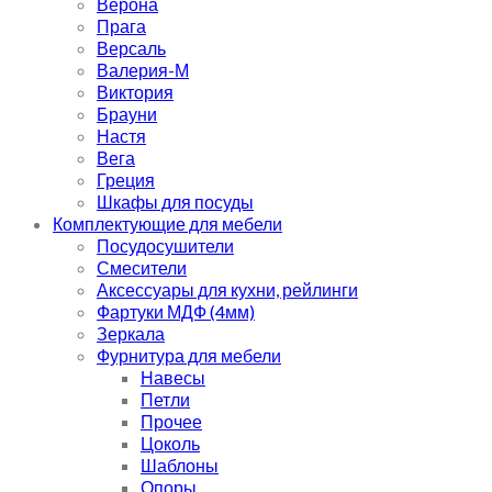
Верона
Прага
Версаль
Валерия-М
Виктория
Брауни
Настя
Вега
Греция
Шкафы для посуды
Комплектующие для мебели
Посудосушители
Смесители
Аксессуары для кухни, рейлинги
Фартуки МДФ (4мм)
Зеркала
Фурнитура для мебели
Навесы
Петли
Прочее
Цоколь
Шаблоны
Опоры