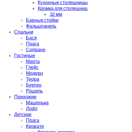
Кухонные столешницы
Кромка для столешниц
32 мм
Барные стойки
Фальшпанель
Спальни
Бася
Прага
Сопрано
Гостиные
Марта
Глейс
Модерн
Терра
Берген
Рошель
Прихожие
Машенька
Лофт
Детские
Прага
Кровати
Кровати-зверята