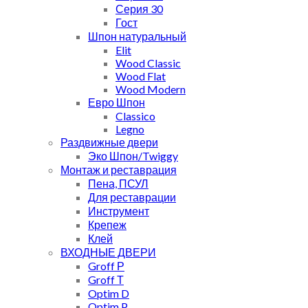
Серия 30
Гост
Шпон натуральный
Elit
Wood Classic
Wood Flat
Wood Modern
Евро Шпон
Classico
Legno
Раздвижные двери
Эко Шпон/Twiggy
Монтаж и реставрация
Пена, ПСУЛ
Для реставрации
Инструмент
Крепеж
Клей
ВХОДНЫЕ ДВЕРИ
Groff Р
Groff Т
Optim D
Optim P