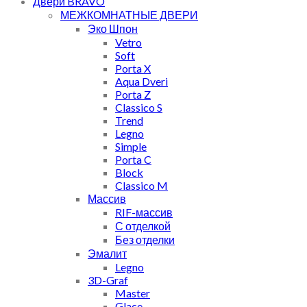
Двери BRAVO
МЕЖКОМНАТНЫЕ ДВЕРИ
Эко Шпон
Vetro
Soft
Porta X
Aqua Dveri
Porta Z
Classico S
Trend
Legno
Simple
Porta C
Block
Classico M
Массив
RIF-массив
С отделкой
Без отделки
Эмалит
Legno
3D-Graf
Master
Glace