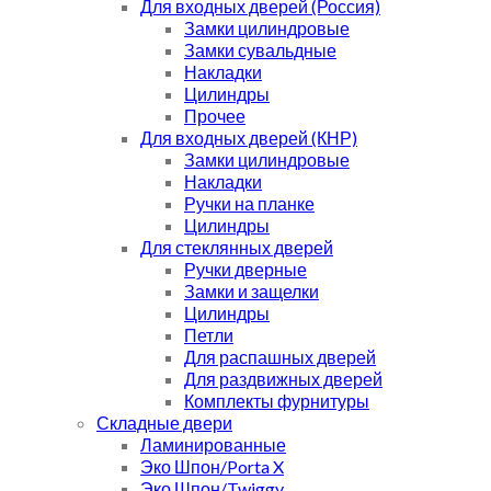
Для входных дверей (Россия)
Замки цилиндровые
Замки сувальдные
Накладки
Цилиндры
Прочее
Для входных дверей (КНР)
Замки цилиндровые
Накладки
Ручки на планке
Цилиндры
Для стеклянных дверей
Ручки дверные
Замки и защелки
Цилиндры
Петли
Для распашных дверей
Для раздвижных дверей
Комплекты фурнитуры
Складные двери
Ламинированные
Эко Шпон/Porta X
Эко Шпон/Twiggy