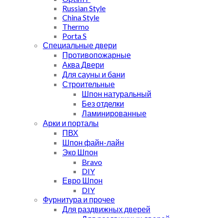
Russian Style
China Style
Thermo
Porta S
Специальные двери
Противопожарные
Аква Двери
Для сауны и бани
Строительные
Шпон натуральный
Без отделки
Ламинированные
Арки и порталы
ПВХ
Шпон файн-лайн
Эко Шпон
Bravo
DIY
Евро Шпон
DIY
Фурнитура и прочее
Для раздвижных дверей