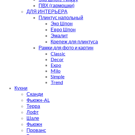
ПВХ (гармошки)
ДЛЯ ИНТЕРЬЕРА
Плинтус напольный
Эко Шпон
Евро Шпон
Эмалит
Крепеж для плинтуса
Рамки для фото и картин
Classic
Decor
Expo
Milo
Simple
Trend
Кухни
Сканди
Фьюжн-AL
Терра
Лофт
Шале
Фьюжн
Прованс