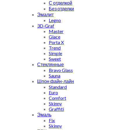
С отделкой
Без отделки
Эмалит
Legno
3D-Graf
Master
Glace
Porta X
Trend
Simple
Sweet
Стеклянные
Bravo Glass
Sauna
Шпон файн-лайн
Standard
Euro
Comfort
Skinny
Graffiti
Эмаль
Fix
Skinny