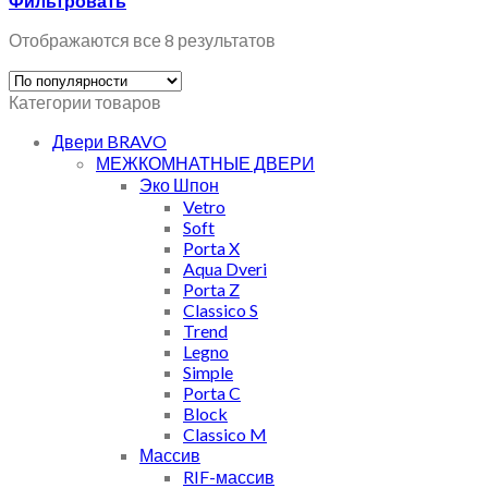
Фильтровать
Отображаются все 8 результатов
Категории товаров
Двери BRAVO
МЕЖКОМНАТНЫЕ ДВЕРИ
Эко Шпон
Vetro
Soft
Porta X
Aqua Dveri
Porta Z
Classico S
Trend
Legno
Simple
Porta C
Block
Classico M
Массив
RIF-массив