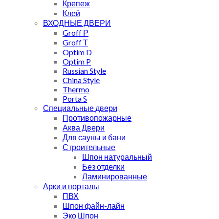
Крепеж
Клей
ВХОДНЫЕ ДВЕРИ
Groff Р
Groff Т
Optim D
Optim P
Russian Style
China Style
Thermo
Porta S
Специальные двери
Противопожарные
Аква Двери
Для сауны и бани
Строительные
Шпон натуральный
Без отделки
Ламинированные
Арки и порталы
ПВХ
Шпон файн-лайн
Эко Шпон