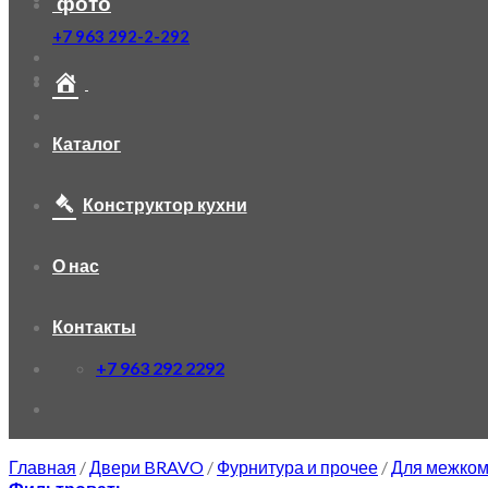
фото
+7 963 292-2-292
Каталог
Конструктор кухни
О нас
Контакты
+7 963 292 2292
Главная
/
Двери BRAVO
/
Фурнитура и прочее
/
Для межком