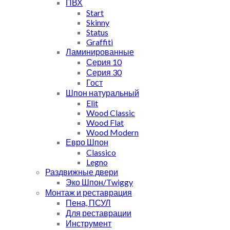
ПВХ
Start
Skinny
Status
Graffiti
Ламинированные
Серия 10
Серия 30
Гост
Шпон натуральный
Elit
Wood Classic
Wood Flat
Wood Modern
Евро Шпон
Classico
Legno
Раздвижные двери
Эко Шпон/Twiggy
Монтаж и реставрация
Пена, ПСУЛ
Для реставрации
Инструмент