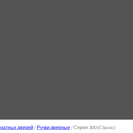
натных дверей
/
Ручки дверные
/
Серия 300 (Classic)