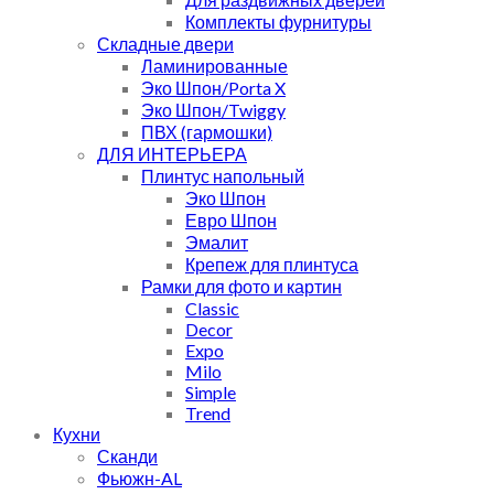
Комплекты фурнитуры
Складные двери
Ламинированные
Эко Шпон/Porta X
Эко Шпон/Twiggy
ПВХ (гармошки)
ДЛЯ ИНТЕРЬЕРА
Плинтус напольный
Эко Шпон
Евро Шпон
Эмалит
Крепеж для плинтуса
Рамки для фото и картин
Classic
Decor
Expo
Milo
Simple
Trend
Кухни
Сканди
Фьюжн-AL