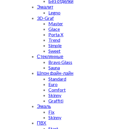
Без отделки
Эмалит
Legno
3D-Graf
Master
Glace
Porta X
Trend
Simple
Sweet
Стеклянные
Bravo Glass
Sauna
Шпон файн-лайн
Standard
Euro
Comfort
Skinny
Graffiti
Эмаль
Fix
Skinny
ПВХ
Start