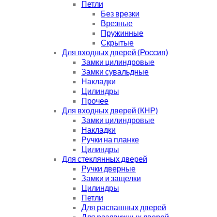
Петли
Без врезки
Врезные
Пружинные
Скрытые
Для входных дверей (Россия)
Замки цилиндровые
Замки сувальдные
Накладки
Цилиндры
Прочее
Для входных дверей (КНР)
Замки цилиндровые
Накладки
Ручки на планке
Цилиндры
Для стеклянных дверей
Ручки дверные
Замки и защелки
Цилиндры
Петли
Для распашных дверей
Для раздвижных дверей