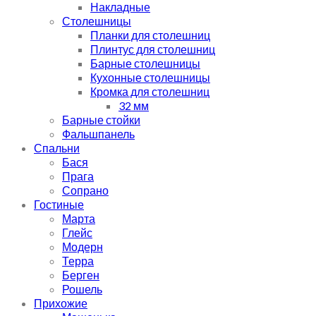
Накладные
Столешницы
Планки для столешниц
Плинтус для столешниц
Барные столешницы
Кухонные столешницы
Кромка для столешниц
32 мм
Барные стойки
Фальшпанель
Спальни
Бася
Прага
Сопрано
Гостиные
Марта
Глейс
Модерн
Терра
Берген
Рошель
Прихожие