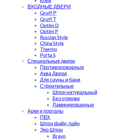
Клей
ВХОДНЫЕ ДВЕРИ
Groff Р
Groff Т
Optim D
Optim P
Russian Style
China Style
Thermo
Porta S
Специальные двери
Противопожарные
Аква Двери
Для сауны и бани
Строительные
Шпон натуральный
Без отделки
Ламинированные
Арки и порталы
ПВХ
Шпон файн-лайн
Эко Шпон
Bravo