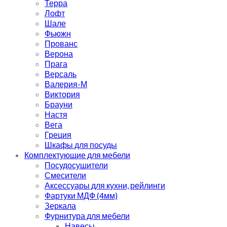
Терра
Лофт
Шале
Фьюжн
Прованс
Верона
Прага
Версаль
Валерия-М
Виктория
Брауни
Настя
Вега
Греция
Шкафы для посуды
Комплектующие для мебели
Посудосушители
Смесители
Аксессуары для кухни, рейлинги
Фартуки МДФ (4мм)
Зеркала
Фурнитура для мебели
Навесы