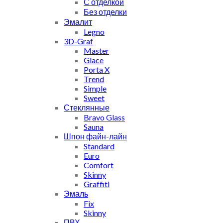
С отделкой
Без отделки
Эмалит
Legno
3D-Graf
Master
Glace
Porta X
Trend
Simple
Sweet
Стеклянные
Bravo Glass
Sauna
Шпон файн-лайн
Standard
Euro
Comfort
Skinny
Graffiti
Эмаль
Fix
Skinny
ПВХ