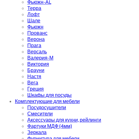
Фьюжн-AL
Терра
Лофт
Шале
Фьюжн
Прованс
Верона
Прага
Версаль
Валерия-М
Виктория
Брауни
Настя
Вега
Греция
Шкафы для посуды
Комплектующие для мебели
Посудосушители
Смесители
Аксессуары для кухни, рейлинги
Фартуки МДФ (4мм)
Зеркала
Фурнитура для мебели