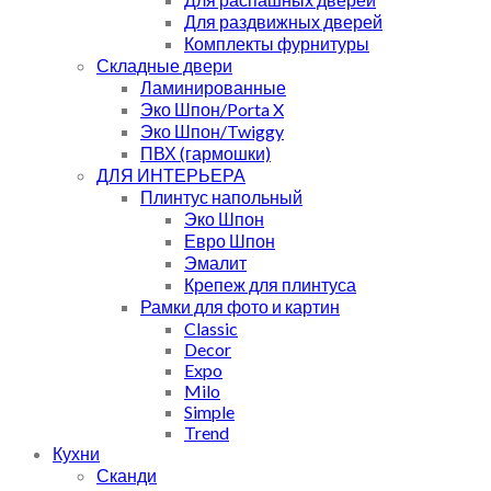
Для раздвижных дверей
Комплекты фурнитуры
Складные двери
Ламинированные
Эко Шпон/Porta X
Эко Шпон/Twiggy
ПВХ (гармошки)
ДЛЯ ИНТЕРЬЕРА
Плинтус напольный
Эко Шпон
Евро Шпон
Эмалит
Крепеж для плинтуса
Рамки для фото и картин
Classic
Decor
Expo
Milo
Simple
Trend
Кухни
Сканди