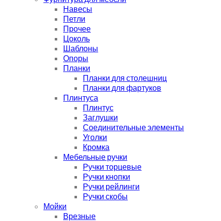
Навесы
Петли
Прочее
Цоколь
Шаблоны
Опоры
Планки
Планки для столешниц
Планки для фартуков
Плинтуса
Плинтус
Заглушки
Соединительные элементы
Уголки
Кромка
Мебельные ручки
Ручки торцевые
Ручки кнопки
Ручки рейлинги
Ручки скобы
Мойки
Врезные