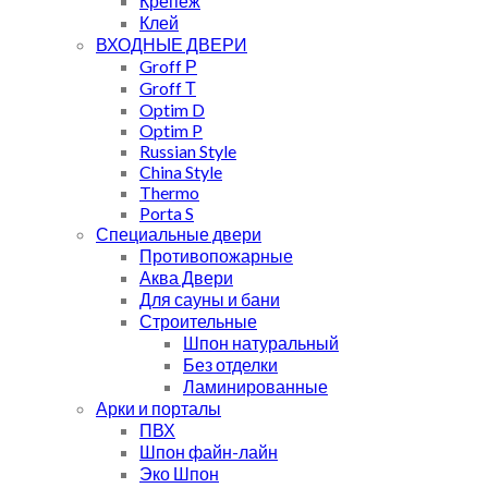
Крепеж
Клей
ВХОДНЫЕ ДВЕРИ
Groff Р
Groff Т
Optim D
Optim P
Russian Style
China Style
Thermo
Porta S
Специальные двери
Противопожарные
Аква Двери
Для сауны и бани
Строительные
Шпон натуральный
Без отделки
Ламинированные
Арки и порталы
ПВХ
Шпон файн-лайн
Эко Шпон