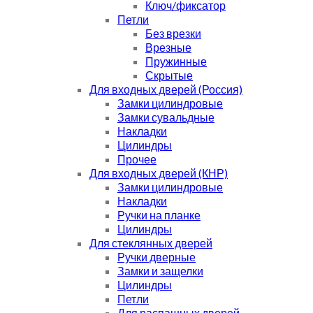
Ключ/фиксатор
Петли
Без врезки
Врезные
Пружинные
Скрытые
Для входных дверей (Россия)
Замки цилиндровые
Замки сувальдные
Накладки
Цилиндры
Прочее
Для входных дверей (КНР)
Замки цилиндровые
Накладки
Ручки на планке
Цилиндры
Для стеклянных дверей
Ручки дверные
Замки и защелки
Цилиндры
Петли
Для распашных дверей