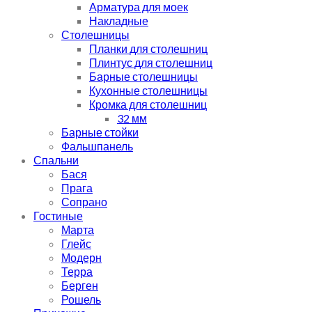
Арматура для моек
Накладные
Столешницы
Планки для столешниц
Плинтус для столешниц
Барные столешницы
Кухонные столешницы
Кромка для столешниц
32 мм
Барные стойки
Фальшпанель
Спальни
Бася
Прага
Сопрано
Гостиные
Марта
Глейс
Модерн
Терра
Берген
Рошель