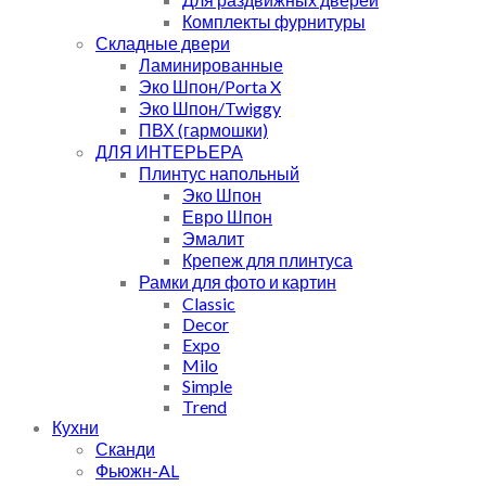
Комплекты фурнитуры
Складные двери
Ламинированные
Эко Шпон/Porta X
Эко Шпон/Twiggy
ПВХ (гармошки)
ДЛЯ ИНТЕРЬЕРА
Плинтус напольный
Эко Шпон
Евро Шпон
Эмалит
Крепеж для плинтуса
Рамки для фото и картин
Classic
Decor
Expo
Milo
Simple
Trend
Кухни
Сканди
Фьюжн-AL