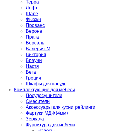
Терра
Лофт
Шале
Фьюжн
Прованс
Верона
Прага
Версаль
Валерия-М
Виктория
Брауни
Настя
Вега
Греция
Шкафы для посуды
Комплектующие для мебели
Посудосушители
Смесители
Аксессуары для кухни, рейлинги
Фартуки МДФ (4мм)
Зеркала
Фурнитура для мебели
Навесы