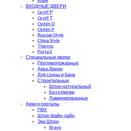
Клей
ВХОДНЫЕ ДВЕРИ
Groff Р
Groff Т
Optim D
Optim P
Russian Style
China Style
Thermo
Porta S
Специальные двери
Противопожарные
Аква Двери
Для сауны и бани
Строительные
Шпон натуральный
Без отделки
Ламинированные
Арки и порталы
ПВХ
Шпон файн-лайн
Эко Шпон
Bravo