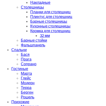
Накладные
Столешницы
Планки для столешниц
Плинтус для столешниц
Барные столешницы
Кухонные столешницы
Кромка для столешниц
32 мм
Барные стойки
Фальшпанель
Спальни
Бася
Прага
Сопрано
Гостиные
Марта
Глейс
Модерн
Терра
Берген
Рошель
Прихожие