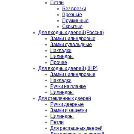
Петли
Без врезки
Врезные
Пружинные
Скрытые
Для входных дверей (Россия)
Замки цилиндровые
Замки сувальдные
Накладки
Цилиндры
Прочее
Для входных дверей (КНР)
Замки цилиндровые
Накладки
Ручки на планке
Цилиндры
Для стеклянных дверей
Ручки дверные
Замки и защелки
Цилиндры
Петли
Для распашных дверей
Для раздвижных дверей