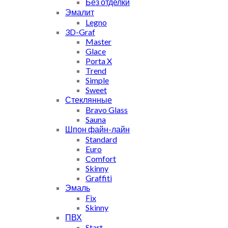
Без отделки
Эмалит
Legno
3D-Graf
Master
Glace
Porta X
Trend
Simple
Sweet
Стеклянные
Bravo Glass
Sauna
Шпон файн-лайн
Standard
Euro
Comfort
Skinny
Graffiti
Эмаль
Fix
Skinny
ПВХ
Start