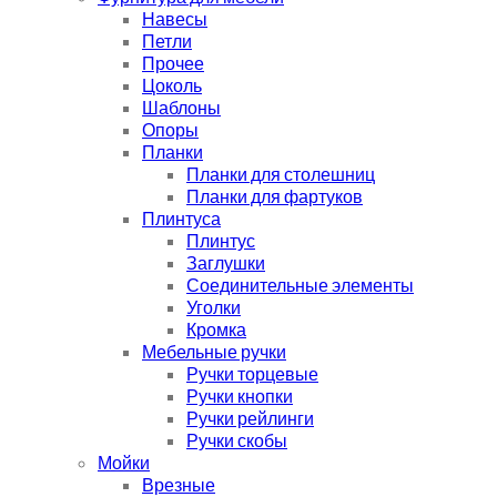
Навесы
Петли
Прочее
Цоколь
Шаблоны
Опоры
Планки
Планки для столешниц
Планки для фартуков
Плинтуса
Плинтус
Заглушки
Соединительные элементы
Уголки
Кромка
Мебельные ручки
Ручки торцевые
Ручки кнопки
Ручки рейлинги
Ручки скобы
Мойки
Врезные