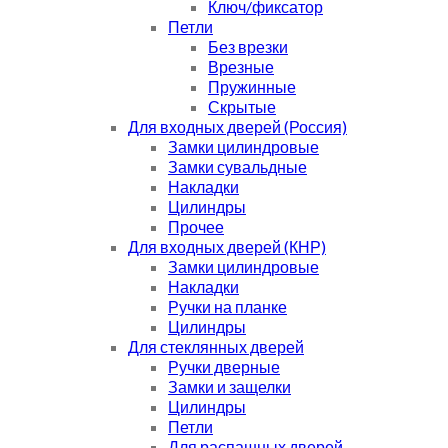
Ключ/фиксатор
Петли
Без врезки
Врезные
Пружинные
Скрытые
Для входных дверей (Россия)
Замки цилиндровые
Замки сувальдные
Накладки
Цилиндры
Прочее
Для входных дверей (КНР)
Замки цилиндровые
Накладки
Ручки на планке
Цилиндры
Для стеклянных дверей
Ручки дверные
Замки и защелки
Цилиндры
Петли
Для распашных дверей