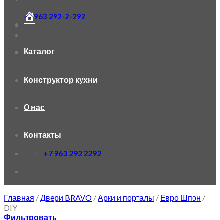
+7 963 292-2-292
Каталог
Конструктор кухни
О нас
Контакты
+7 963 292 2292
Главная
/
Двери BRAVO
/
Арки и порталы
/
Евро Шпон
/
DIY
Фильтровать