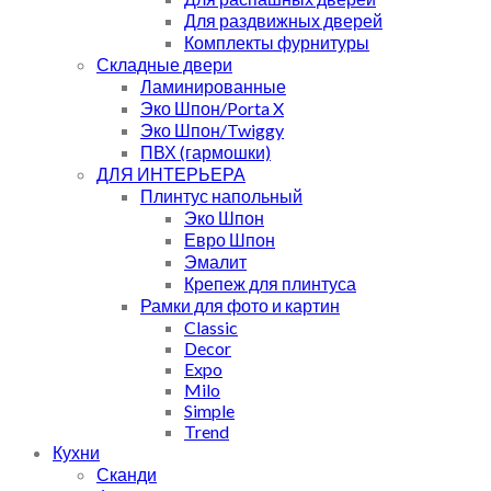
Для раздвижных дверей
Комплекты фурнитуры
Складные двери
Ламинированные
Эко Шпон/Porta X
Эко Шпон/Twiggy
ПВХ (гармошки)
ДЛЯ ИНТЕРЬЕРА
Плинтус напольный
Эко Шпон
Евро Шпон
Эмалит
Крепеж для плинтуса
Рамки для фото и картин
Classic
Decor
Expo
Milo
Simple
Trend
Кухни
Сканди