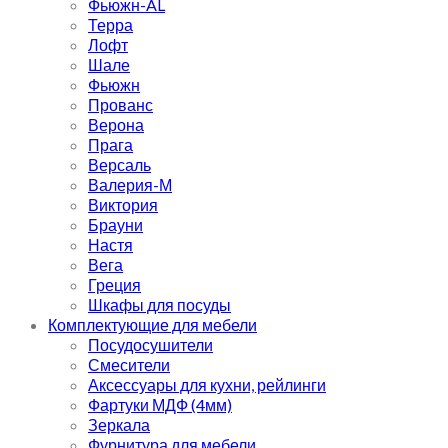
Фьюжн-AL
Терра
Лофт
Шале
Фьюжн
Прованс
Верона
Прага
Версаль
Валерия-М
Виктория
Брауни
Настя
Вега
Греция
Шкафы для посуды
Комплектующие для мебели
Посудосушители
Смесители
Аксессуары для кухни, рейлинги
Фартуки МДФ (4мм)
Зеркала
Фурнитура для мебели