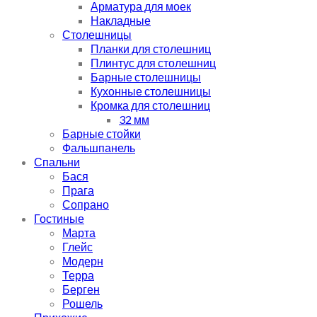
Арматура для моек
Накладные
Столешницы
Планки для столешниц
Плинтус для столешниц
Барные столешницы
Кухонные столешницы
Кромка для столешниц
32 мм
Барные стойки
Фальшпанель
Спальни
Бася
Прага
Сопрано
Гостиные
Марта
Глейс
Модерн
Терра
Берген
Рошель