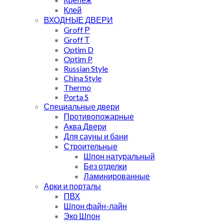
Клей
ВХОДНЫЕ ДВЕРИ
Groff Р
Groff Т
Optim D
Optim P
Russian Style
China Style
Thermo
Porta S
Специальные двери
Противопожарные
Аква Двери
Для сауны и бани
Строительные
Шпон натуральный
Без отделки
Ламинированные
Арки и порталы
ПВХ
Шпон файн-лайн
Эко Шпон