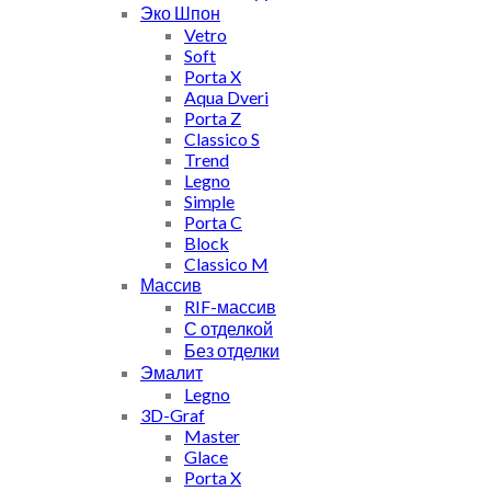
Эко Шпон
Vetro
Soft
Porta X
Aqua Dveri
Porta Z
Classico S
Trend
Legno
Simple
Porta C
Block
Classico M
Массив
RIF-массив
С отделкой
Без отделки
Эмалит
Legno
3D-Graf
Master
Glace
Porta X