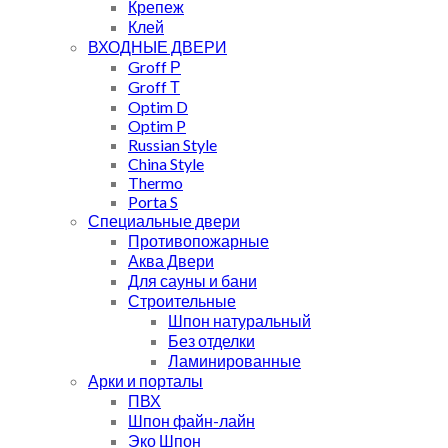
Крепеж
Клей
ВХОДНЫЕ ДВЕРИ
Groff Р
Groff Т
Optim D
Optim P
Russian Style
China Style
Thermo
Porta S
Специальные двери
Противопожарные
Аква Двери
Для сауны и бани
Строительные
Шпон натуральный
Без отделки
Ламинированные
Арки и порталы
ПВХ
Шпон файн-лайн
Эко Шпон