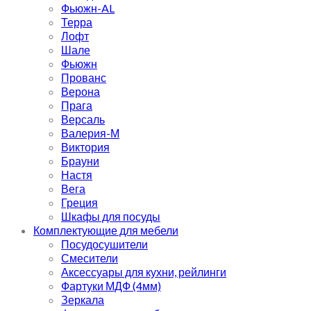
Фьюжн-AL
Терра
Лофт
Шале
Фьюжн
Прованс
Верона
Прага
Версаль
Валерия-М
Виктория
Брауни
Настя
Вега
Греция
Шкафы для посуды
Комплектующие для мебели
Посудосушители
Смесители
Аксессуары для кухни, рейлинги
Фартуки МДФ (4мм)
Зеркала