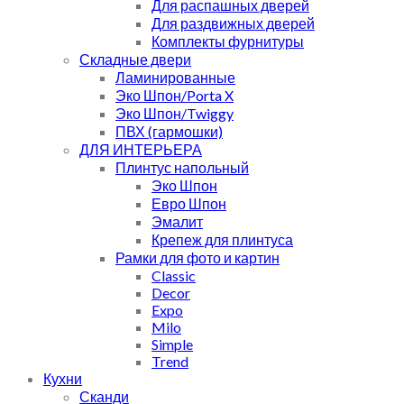
Для распашных дверей
Для раздвижных дверей
Комплекты фурнитуры
Складные двери
Ламинированные
Эко Шпон/Porta X
Эко Шпон/Twiggy
ПВХ (гармошки)
ДЛЯ ИНТЕРЬЕРА
Плинтус напольный
Эко Шпон
Евро Шпон
Эмалит
Крепеж для плинтуса
Рамки для фото и картин
Classic
Decor
Expo
Milo
Simple
Trend
Кухни
Сканди