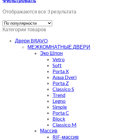
Фильтровать
Отображаются все 3 результата
Категории товаров
Двери BRAVO
МЕЖКОМНАТНЫЕ ДВЕРИ
Эко Шпон
Vetro
Soft
Porta X
Aqua Dveri
Porta Z
Classico S
Trend
Legno
Simple
Porta C
Block
Classico M
Массив
RIF-массив