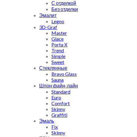
С отделкой
Без отделки
Эмалит
Legno
3D-Graf
Master
Glace
Porta X
Trend
Simple
Sweet
Стеклянные
Bravo Glass
Sauna
Шпон файн-лайн
Standard
Euro
Comfort
Skinny
Graffiti
Эмаль
Fix
Skinny