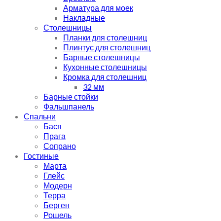
Арматура для моек
Накладные
Столешницы
Планки для столешниц
Плинтус для столешниц
Барные столешницы
Кухонные столешницы
Кромка для столешниц
32 мм
Барные стойки
Фальшпанель
Спальни
Бася
Прага
Сопрано
Гостиные
Марта
Глейс
Модерн
Терра
Берген
Рошель