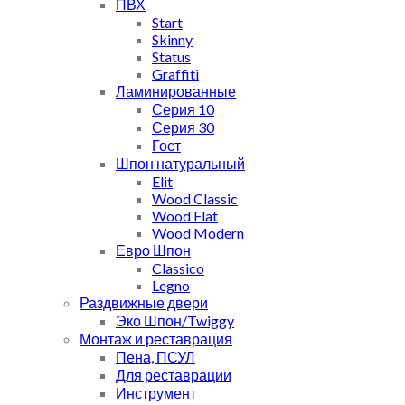
ПВХ
Start
Skinny
Status
Graffiti
Ламинированные
Серия 10
Серия 30
Гост
Шпон натуральный
Elit
Wood Classic
Wood Flat
Wood Modern
Евро Шпон
Classico
Legno
Раздвижные двери
Эко Шпон/Twiggy
Монтаж и реставрация
Пена, ПСУЛ
Для реставрации
Инструмент