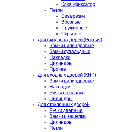
Ключ/фиксатор
Петли
Без врезки
Врезные
Пружинные
Скрытые
Для входных дверей (Россия)
Замки цилиндровые
Замки сувальдные
Накладки
Цилиндры
Прочее
Для входных дверей (КНР)
Замки цилиндровые
Накладки
Ручки на планке
Цилиндры
Для стеклянных дверей
Ручки дверные
Замки и защелки
Цилиндры
Петли