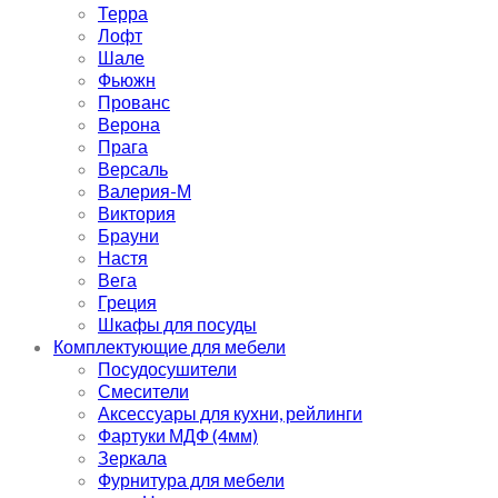
Терра
Лофт
Шале
Фьюжн
Прованс
Верона
Прага
Версаль
Валерия-М
Виктория
Брауни
Настя
Вега
Греция
Шкафы для посуды
Комплектующие для мебели
Посудосушители
Смесители
Аксессуары для кухни, рейлинги
Фартуки МДФ (4мм)
Зеркала
Фурнитура для мебели