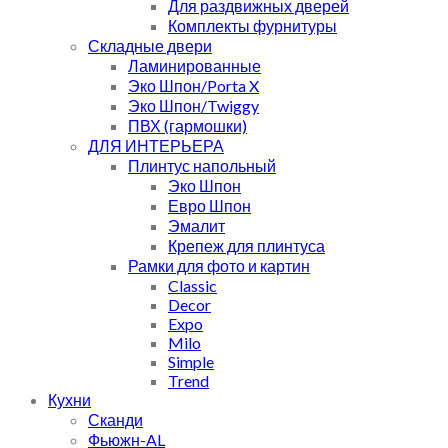
Для раздвижных дверей
Комплекты фурнитуры
Складные двери
Ламинированные
Эко Шпон/Porta X
Эко Шпон/Twiggy
ПВХ (гармошки)
ДЛЯ ИНТЕРЬЕРА
Плинтус напольный
Эко Шпон
Евро Шпон
Эмалит
Крепеж для плинтуса
Рамки для фото и картин
Classic
Decor
Expo
Milo
Simple
Trend
Кухни
Сканди
Фьюжн-AL