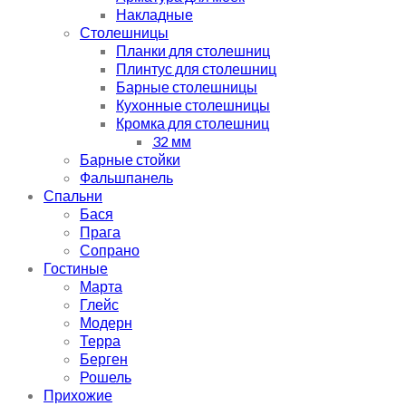
Накладные
Столешницы
Планки для столешниц
Плинтус для столешниц
Барные столешницы
Кухонные столешницы
Кромка для столешниц
32 мм
Барные стойки
Фальшпанель
Спальни
Бася
Прага
Сопрано
Гостиные
Марта
Глейс
Модерн
Терра
Берген
Рошель
Прихожие