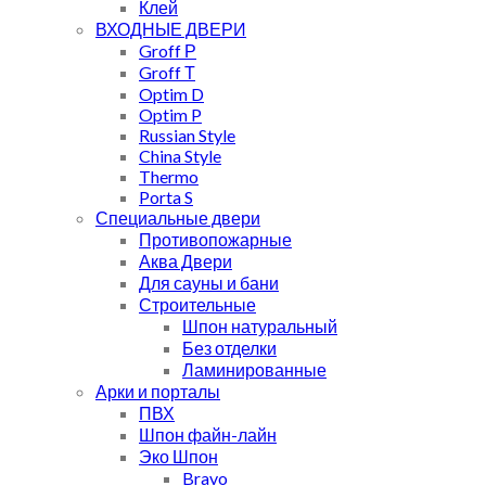
Клей
ВХОДНЫЕ ДВЕРИ
Groff Р
Groff Т
Optim D
Optim P
Russian Style
China Style
Thermo
Porta S
Специальные двери
Противопожарные
Аква Двери
Для сауны и бани
Строительные
Шпон натуральный
Без отделки
Ламинированные
Арки и порталы
ПВХ
Шпон файн-лайн
Эко Шпон
Bravo