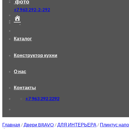
фото
+7 963 292-2-292
Каталог
Конструктор кухни
О нас
Контакты
+7 963 292 2292
Главная
/
Двери BRAVO
/
ДЛЯ ИНТЕРЬЕРА
/
Плинтус нап