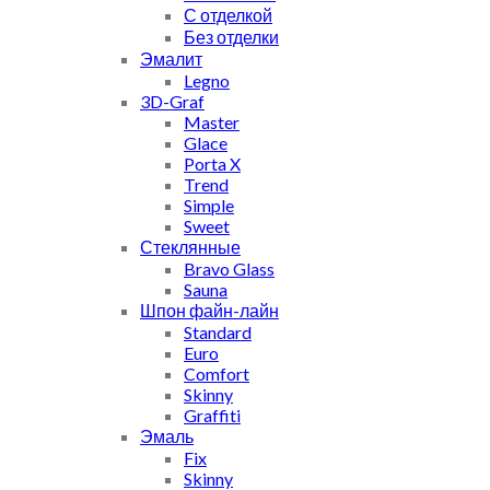
С отделкой
Без отделки
Эмалит
Legno
3D-Graf
Master
Glace
Porta X
Trend
Simple
Sweet
Стеклянные
Bravo Glass
Sauna
Шпон файн-лайн
Standard
Euro
Comfort
Skinny
Graffiti
Эмаль
Fix
Skinny