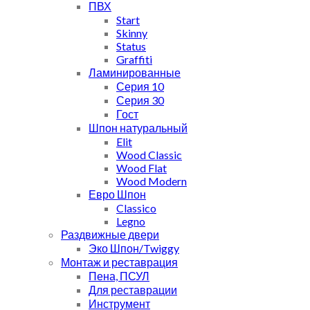
ПВХ
Start
Skinny
Status
Graffiti
Ламинированные
Серия 10
Серия 30
Гост
Шпон натуральный
Elit
Wood Classic
Wood Flat
Wood Modern
Евро Шпон
Classico
Legno
Раздвижные двери
Эко Шпон/Twiggy
Монтаж и реставрация
Пена, ПСУЛ
Для реставрации
Инструмент