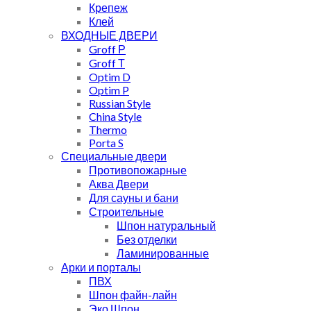
Крепеж
Клей
ВХОДНЫЕ ДВЕРИ
Groff Р
Groff Т
Optim D
Optim P
Russian Style
China Style
Thermo
Porta S
Специальные двери
Противопожарные
Аква Двери
Для сауны и бани
Строительные
Шпон натуральный
Без отделки
Ламинированные
Арки и порталы
ПВХ
Шпон файн-лайн
Эко Шпон