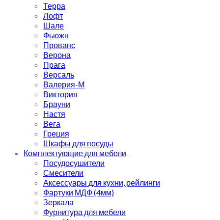
Терра
Лофт
Шале
Фьюжн
Прованс
Верона
Прага
Версаль
Валерия-М
Виктория
Брауни
Настя
Вега
Греция
Шкафы для посуды
Комплектующие для мебели
Посудосушители
Смесители
Аксессуары для кухни, рейлинги
Фартуки МДФ (4мм)
Зеркала
Фурнитура для мебели