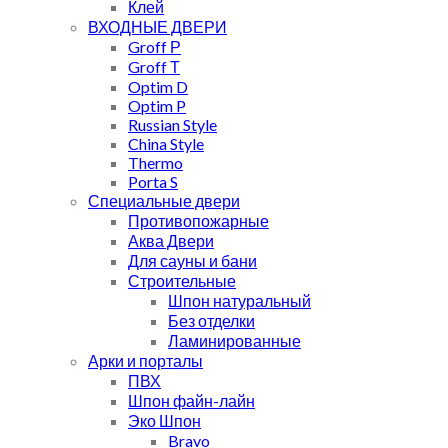
Клей
ВХОДНЫЕ ДВЕРИ
Groff Р
Groff Т
Optim D
Optim P
Russian Style
China Style
Thermo
Porta S
Специальные двери
Противопожарные
Аква Двери
Для сауны и бани
Строительные
Шпон натуральный
Без отделки
Ламинированные
Арки и порталы
ПВХ
Шпон файн-лайн
Эко Шпон
Bravo