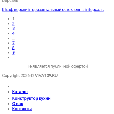
Версаль
Шкаф верхний горизонтальный остекленный Версаль
1
2
3
4
…
7
8
9
Не является публичной офертой
Copyright 2026 ©
VIVAT39.RU
Каталог
Конструктор кухни
О нас
Контакты