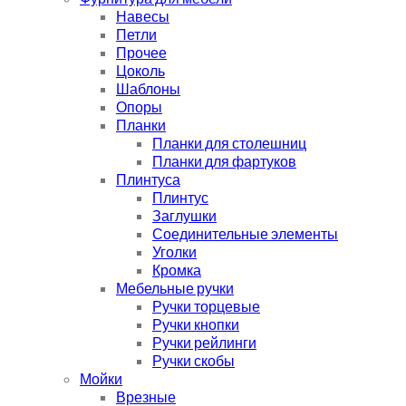
Навесы
Петли
Прочее
Цоколь
Шаблоны
Опоры
Планки
Планки для столешниц
Планки для фартуков
Плинтуса
Плинтус
Заглушки
Соединительные элементы
Уголки
Кромка
Мебельные ручки
Ручки торцевые
Ручки кнопки
Ручки рейлинги
Ручки скобы
Мойки
Врезные