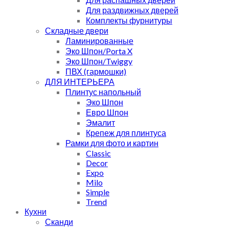
Для раздвижных дверей
Комплекты фурнитуры
Складные двери
Ламинированные
Эко Шпон/Porta X
Эко Шпон/Twiggy
ПВХ (гармошки)
ДЛЯ ИНТЕРЬЕРА
Плинтус напольный
Эко Шпон
Евро Шпон
Эмалит
Крепеж для плинтуса
Рамки для фото и картин
Classic
Decor
Expo
Milo
Simple
Trend
Кухни
Сканди