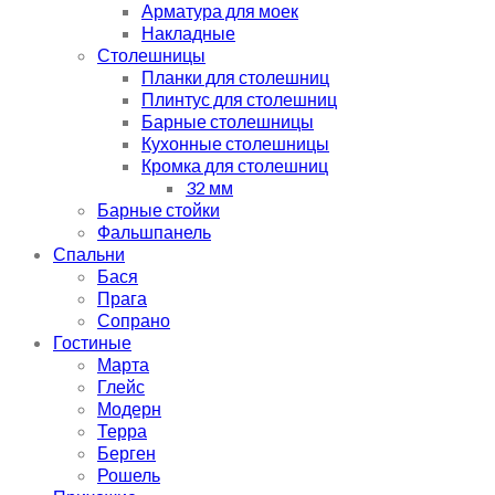
Арматура для моек
Накладные
Столешницы
Планки для столешниц
Плинтус для столешниц
Барные столешницы
Кухонные столешницы
Кромка для столешниц
32 мм
Барные стойки
Фальшпанель
Спальни
Бася
Прага
Сопрано
Гостиные
Марта
Глейс
Модерн
Терра
Берген
Рошель