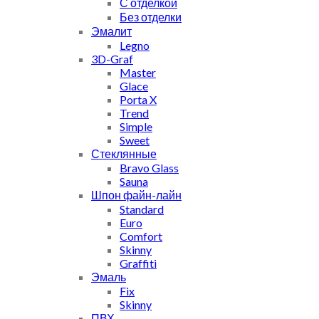
С отделкой
Без отделки
Эмалит
Legno
3D-Graf
Master
Glace
Porta X
Trend
Simple
Sweet
Стеклянные
Bravo Glass
Sauna
Шпон файн-лайн
Standard
Euro
Comfort
Skinny
Graffiti
Эмаль
Fix
Skinny
ПВХ