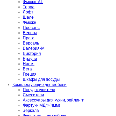
Фьюжн-AL
Терра
Лофт
Шале
Фьюжн
Прованс
Верона
Прага
Версаль
Валерия-М
Виктория
Брауни
Настя
Вега
Греция
Шкафы для посуды
Комплектующие для мебели
Посудосушители
Смесители
Аксессуары для кухни, рейлинги
Фартуки МДФ (4мм)
Зеркала
Фурнитура для мебели