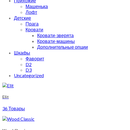
Прихожие
Машенька
Лофт
Детские
Прага
Кровати
Кровати-зверята
Кровати-машины
Дополнительные опции
Шкафы
Фаворит
D2
D3
Uncategorized
Elit
36 Товары