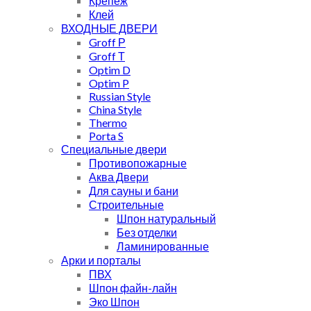
Крепеж
Клей
ВХОДНЫЕ ДВЕРИ
Groff Р
Groff Т
Optim D
Optim P
Russian Style
China Style
Thermo
Porta S
Специальные двери
Противопожарные
Аква Двери
Для сауны и бани
Строительные
Шпон натуральный
Без отделки
Ламинированные
Арки и порталы
ПВХ
Шпон файн-лайн
Эко Шпон