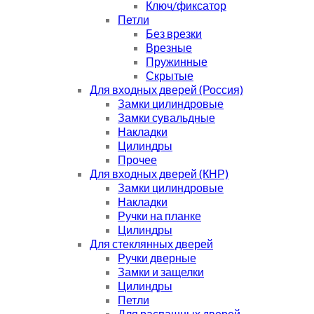
Ключ/фиксатор
Петли
Без врезки
Врезные
Пружинные
Скрытые
Для входных дверей (Россия)
Замки цилиндровые
Замки сувальдные
Накладки
Цилиндры
Прочее
Для входных дверей (КНР)
Замки цилиндровые
Накладки
Ручки на планке
Цилиндры
Для стеклянных дверей
Ручки дверные
Замки и защелки
Цилиндры
Петли
Для распашных дверей