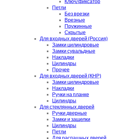
Ключ/фиксатор
Петли
Без врезки
Врезные
Пружинные
Скрытые
Для входных дверей (Россия)
Замки цилиндровые
Замки сувальдные
Накладки
Цилиндры
Прочее
Для входных дверей (КНР)
Замки цилиндровые
Накладки
Ручки на планке
Цилиндры
Для стеклянных дверей
Ручки дверные
Замки и защелки
Цилиндры
Петли
Для распашных дверей