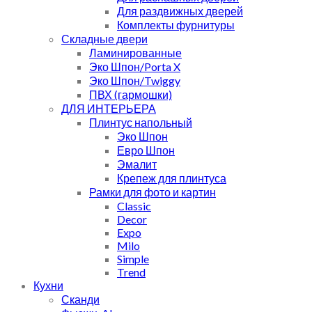
Для раздвижных дверей
Комплекты фурнитуры
Складные двери
Ламинированные
Эко Шпон/Porta X
Эко Шпон/Twiggy
ПВХ (гармошки)
ДЛЯ ИНТЕРЬЕРА
Плинтус напольный
Эко Шпон
Евро Шпон
Эмалит
Крепеж для плинтуса
Рамки для фото и картин
Classic
Decor
Expo
Milo
Simple
Trend
Кухни
Сканди