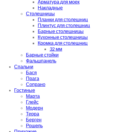
Арматура для моек
Накладные
Столешницы
Планки для столешниц
Плинтус для столешниц
Барные столешницы
Кухонные столешницы
Кромка для столешниц
32 мм
Барные стойки
Фальшпанель
Спальни
Бася
Прага
Сопрано
Гостиные
Марта
Глейс
Модерн
Терра
Берген
Рошель
Прихожие