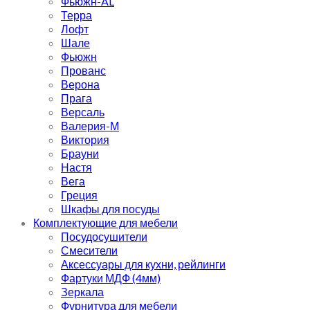
Фьюжн-AL
Терра
Лофт
Шале
Фьюжн
Прованс
Верона
Прага
Версаль
Валерия-М
Виктория
Брауни
Настя
Вега
Греция
Шкафы для посуды
Комплектующие для мебели
Посудосушители
Смесители
Аксессуары для кухни, рейлинги
Фартуки МДФ (4мм)
Зеркала
Фурнитура для мебели