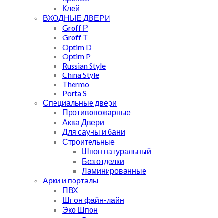
Клей
ВХОДНЫЕ ДВЕРИ
Groff Р
Groff Т
Optim D
Optim P
Russian Style
China Style
Thermo
Porta S
Специальные двери
Противопожарные
Аква Двери
Для сауны и бани
Строительные
Шпон натуральный
Без отделки
Ламинированные
Арки и порталы
ПВХ
Шпон файн-лайн
Эко Шпон