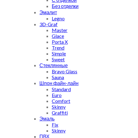
Без отделки
Эмалит
Legno
3D-Graf
Master
Glace
Porta X
Trend
Simple
Sweet
Стеклянные
Bravo Glass
Sauna
Шпон файн-лайн
Standard
Euro
Comfort
Skinny
Graffiti
Эмаль
Fix
Skinny
ПВХ