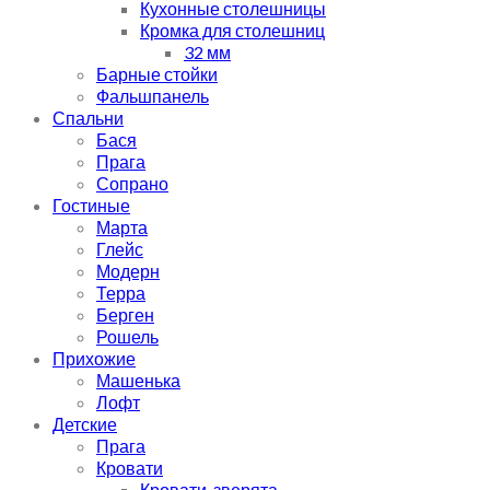
Кухонные столешницы
Кромка для столешниц
32 мм
Барные стойки
Фальшпанель
Спальни
Бася
Прага
Сопрано
Гостиные
Марта
Глейс
Модерн
Терра
Берген
Рошель
Прихожие
Машенька
Лофт
Детские
Прага
Кровати
Кровати-зверята