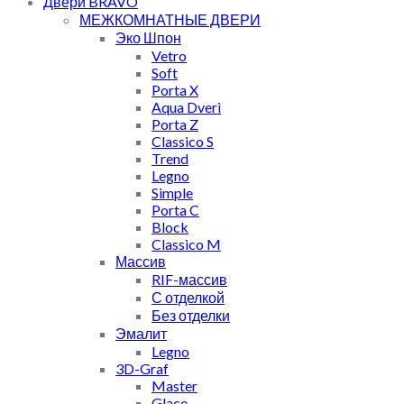
Двери BRAVO
МЕЖКОМНАТНЫЕ ДВЕРИ
Эко Шпон
Vetro
Soft
Porta X
Aqua Dveri
Porta Z
Classico S
Trend
Legno
Simple
Porta C
Block
Classico M
Массив
RIF-массив
С отделкой
Без отделки
Эмалит
Legno
3D-Graf
Master
Glace