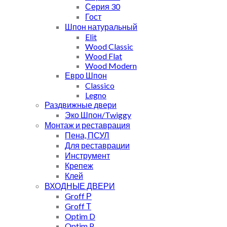
Серия 30
Гост
Шпон натуральный
Elit
Wood Classic
Wood Flat
Wood Modern
Евро Шпон
Classico
Legno
Раздвижные двери
Эко Шпон/Twiggy
Монтаж и реставрация
Пена, ПСУЛ
Для реставрации
Инструмент
Крепеж
Клей
ВХОДНЫЕ ДВЕРИ
Groff Р
Groff Т
Optim D
Optim P