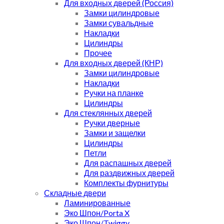
Для входных дверей (Россия)
Замки цилиндровые
Замки сувальдные
Накладки
Цилиндры
Прочее
Для входных дверей (КНР)
Замки цилиндровые
Накладки
Ручки на планке
Цилиндры
Для стеклянных дверей
Ручки дверные
Замки и защелки
Цилиндры
Петли
Для распашных дверей
Для раздвижных дверей
Комплекты фурнитуры
Складные двери
Ламинированные
Эко Шпон/Porta X
Эко Шпон/Twiggy