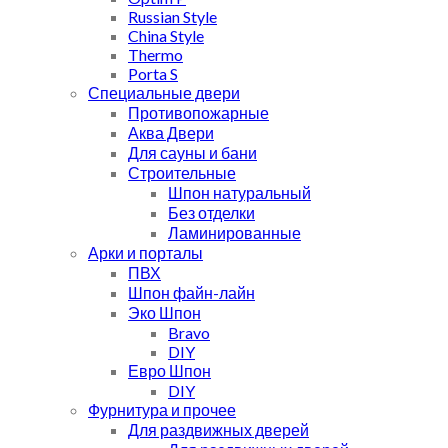
Russian Style
China Style
Thermo
Porta S
Специальные двери
Противопожарные
Аква Двери
Для сауны и бани
Строительные
Шпон натуральный
Без отделки
Ламинированные
Арки и порталы
ПВХ
Шпон файн-лайн
Эко Шпон
Bravo
DIY
Евро Шпон
DIY
Фурнитура и прочее
Для раздвижных дверей