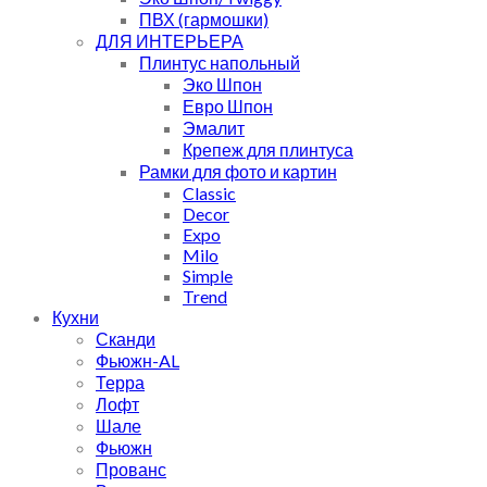
ПВХ (гармошки)
ДЛЯ ИНТЕРЬЕРА
Плинтус напольный
Эко Шпон
Евро Шпон
Эмалит
Крепеж для плинтуса
Рамки для фото и картин
Classic
Decor
Expo
Milo
Simple
Trend
Кухни
Сканди
Фьюжн-AL
Терра
Лофт
Шале
Фьюжн
Прованс