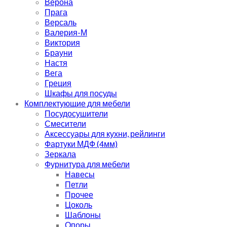
Верона
Прага
Версаль
Валерия-М
Виктория
Брауни
Настя
Вега
Греция
Шкафы для посуды
Комплектующие для мебели
Посудосушители
Смесители
Аксессуары для кухни, рейлинги
Фартуки МДФ (4мм)
Зеркала
Фурнитура для мебели
Навесы
Петли
Прочее
Цоколь
Шаблоны
Опоры