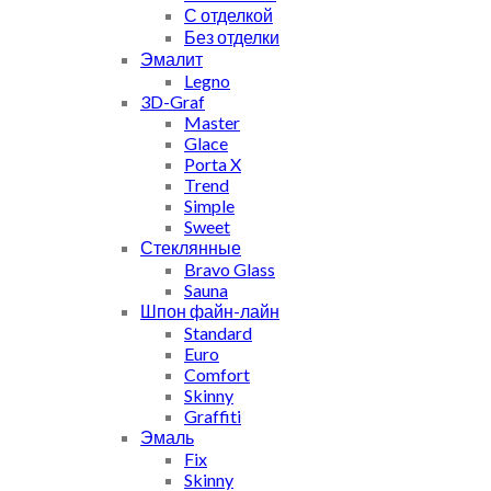
С отделкой
Без отделки
Эмалит
Legno
3D-Graf
Master
Glace
Porta X
Trend
Simple
Sweet
Стеклянные
Bravo Glass
Sauna
Шпон файн-лайн
Standard
Euro
Comfort
Skinny
Graffiti
Эмаль
Fix
Skinny