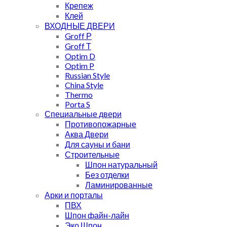
Крепеж
Клей
ВХОДНЫЕ ДВЕРИ
Groff Р
Groff Т
Optim D
Optim P
Russian Style
China Style
Thermo
Porta S
Специальные двери
Противопожарные
Аква Двери
Для сауны и бани
Строительные
Шпон натуральный
Без отделки
Ламинированные
Арки и порталы
ПВХ
Шпон файн-лайн
Эко Шпон