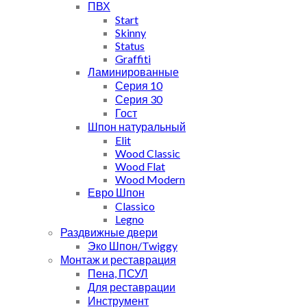
ПВХ
Start
Skinny
Status
Graffiti
Ламинированные
Серия 10
Серия 30
Гост
Шпон натуральный
Elit
Wood Classic
Wood Flat
Wood Modern
Евро Шпон
Classico
Legno
Раздвижные двери
Эко Шпон/Twiggy
Монтаж и реставрация
Пена, ПСУЛ
Для реставрации
Инструмент