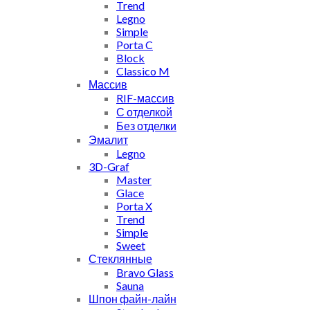
Trend
Legno
Simple
Porta C
Block
Classico M
Массив
RIF-массив
С отделкой
Без отделки
Эмалит
Legno
3D-Graf
Master
Glace
Porta X
Trend
Simple
Sweet
Стеклянные
Bravo Glass
Sauna
Шпон файн-лайн