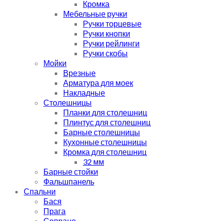
Кромка
Мебельные ручки
Ручки торцевые
Ручки кнопки
Ручки рейлинги
Ручки скобы
Мойки
Врезные
Арматура для моек
Накладные
Столешницы
Планки для столешниц
Плинтус для столешниц
Барные столешницы
Кухонные столешницы
Кромка для столешниц
32 мм
Барные стойки
Фальшпанель
Спальни
Бася
Прага
Сопрано