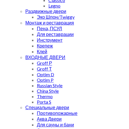
Classico
Legno
Раздвижные двери
Эко Шпон/Twiggy
Монтаж и реставрация
Пена, ПСУЛ
Для реставрации
Инструмент
Крепеж
Клей
ВХОДНЫЕ ДВЕРИ
Groff Р
Groff Т
Optim D
Optim P
Russian Style
China Style
Thermo
Porta S
Специальные двери
Противопожарные
Аква Двери
Для сауны и бани