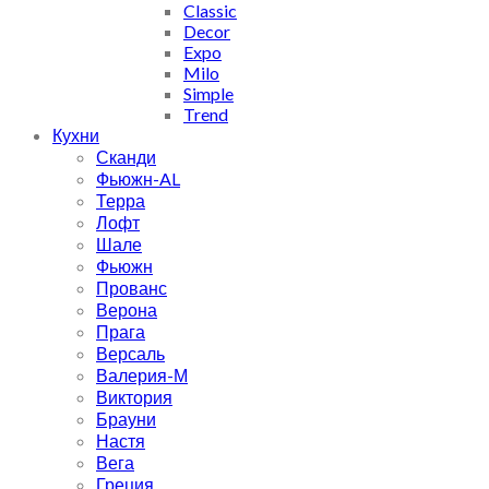
Classic
Decor
Expo
Milo
Simple
Trend
Кухни
Сканди
Фьюжн-AL
Терра
Лофт
Шале
Фьюжн
Прованс
Верона
Прага
Версаль
Валерия-М
Виктория
Брауни
Настя
Вега
Греция