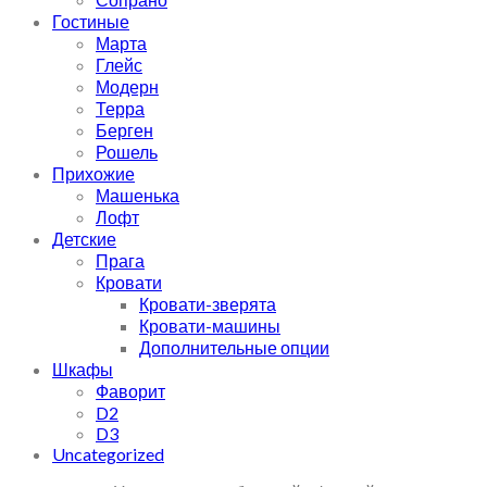
Гостиные
Марта
Глейс
Модерн
Терра
Берген
Рошель
Прихожие
Машенька
Лофт
Детские
Прага
Кровати
Кровати-зверята
Кровати-машины
Дополнительные опции
Шкафы
Фаворит
D2
D3
Uncategorized