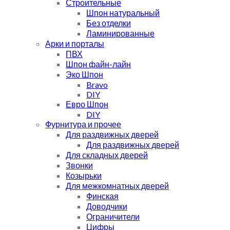
Строительные
Шпон натуральный
Без отделки
Ламинированные
Арки и порталы
ПВХ
Шпон файн-лайн
Эко Шпон
Bravo
DIY
Евро Шпон
DIY
Фурнитура и прочее
Для раздвижных дверей
Для раздвижных дверей
Для складных дверей
Звонки
Козырьки
Для межкомнатных дверей
Финская
Доводчики
Ограничители
Цифры