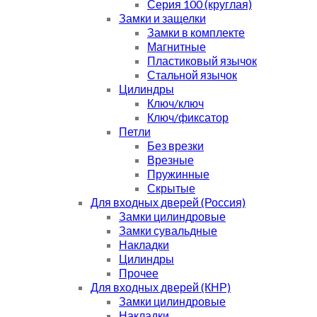
Серия 100 (круглая)
Замки и защелки
Замки в комплекте
Магнитные
Пластиковый язычок
Стальной язычок
Цилиндры
Ключ/ключ
Ключ/фиксатор
Петли
Без врезки
Врезные
Пружинные
Скрытые
Для входных дверей (Россия)
Замки цилиндровые
Замки сувальдные
Накладки
Цилиндры
Прочее
Для входных дверей (КНР)
Замки цилиндровые
Накладки