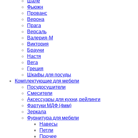
Шале
Фьюжн
Прованс
Верона
Прага
Версаль
Валерия-М
Виктория
Брауни
Настя
Вега
Греция
Шкафы для посуды
Комплектующие для мебели
Посудосушители
Смесители
Аксессуары для кухни, рейлинги
Фартуки МДФ (4мм)
Зеркала
Фурнитура для мебели
Навесы
Петли
Прочее