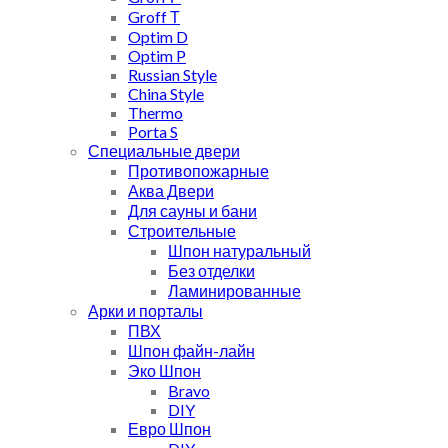
Groff Т
Optim D
Optim P
Russian Style
China Style
Thermo
Porta S
Специальные двери
Противопожарные
Аква Двери
Для сауны и бани
Строительные
Шпон натуральный
Без отделки
Ламинированные
Арки и порталы
ПВХ
Шпон файн-лайн
Эко Шпон
Bravo
DIY
Евро Шпон