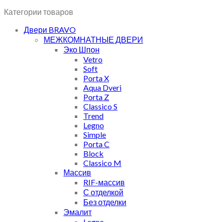
Категории товаров
Двери BRAVO
МЕЖКОМНАТНЫЕ ДВЕРИ
Эко Шпон
Vetro
Soft
Porta X
Aqua Dveri
Porta Z
Classico S
Trend
Legno
Simple
Porta C
Block
Classico M
Массив
RIF-массив
С отделкой
Без отделки
Эмалит
Legno