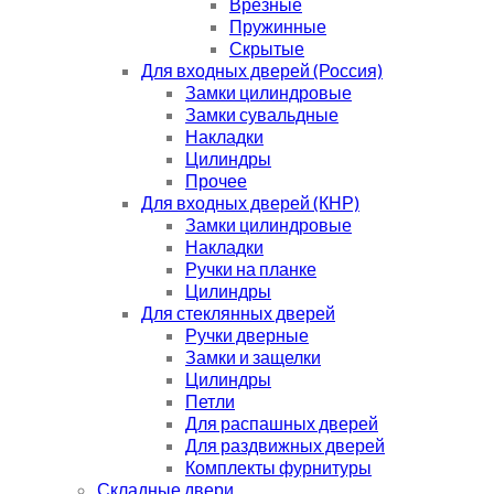
Врезные
Пружинные
Скрытые
Для входных дверей (Россия)
Замки цилиндровые
Замки сувальдные
Накладки
Цилиндры
Прочее
Для входных дверей (КНР)
Замки цилиндровые
Накладки
Ручки на планке
Цилиндры
Для стеклянных дверей
Ручки дверные
Замки и защелки
Цилиндры
Петли
Для распашных дверей
Для раздвижных дверей
Комплекты фурнитуры
Складные двери