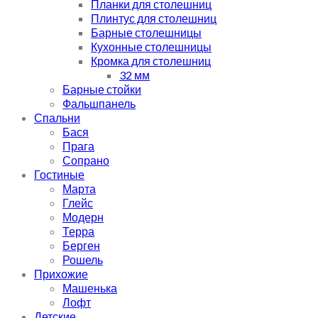
Планки для столешниц
Плинтус для столешниц
Барные столешницы
Кухонные столешницы
Кромка для столешниц
32 мм
Барные стойки
Фальшпанель
Спальни
Бася
Прага
Сопрано
Гостиные
Марта
Глейс
Модерн
Терра
Берген
Рошель
Прихожие
Машенька
Лофт
Детские