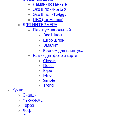
Ламинированные
Эко Шпон/Porta X
Эко Шпон/Twiggy
ПВХ (гармошки)
ДЛЯ ИНТЕРЬЕРА
Плинтус напольный
Эко Шпон
Евро Шпон
Эмалит
Крепеж для плинтуса
Рамки для фото и картин
Classic
Decor
Expo
Milo
Simple
Trend
Кухни
Сканди
Фьюжн-AL
Терра
Лофт