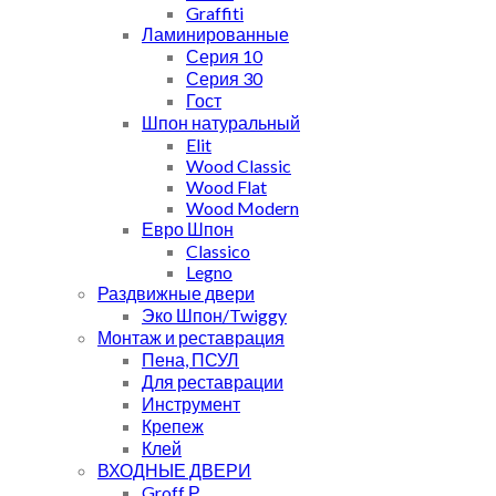
Graffiti
Ламинированные
Серия 10
Серия 30
Гост
Шпон натуральный
Elit
Wood Classic
Wood Flat
Wood Modern
Евро Шпон
Classico
Legno
Раздвижные двери
Эко Шпон/Twiggy
Монтаж и реставрация
Пена, ПСУЛ
Для реставрации
Инструмент
Крепеж
Клей
ВХОДНЫЕ ДВЕРИ
Groff Р