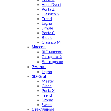
Aqua Dveri
Porta Z
Classico S
Trend
Legno
Simple
Porta C
Block
Classico M
Массив
RIF-массив
С отделкой
Без отделки
Эмалит
Legno
3D-Graf
Master
Glace
Porta X
Trend
Simple
Sweet
Стеклянные