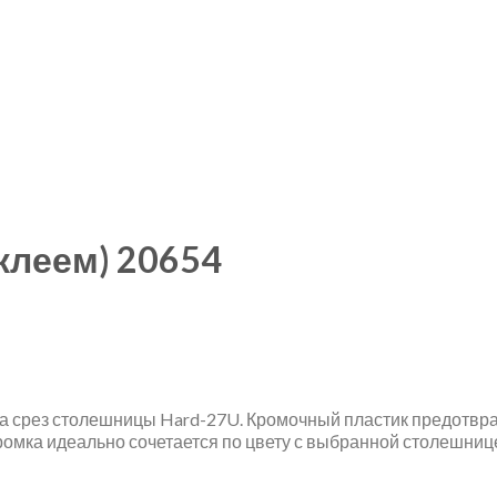
клеем) 20654
а срез столешницы Hard-27U. Кромочный пластик предотвр
ромка идеально сочетается по цвету с выбранной столешниц