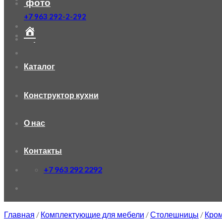
фото
+7 963 292-2-292
Каталог
Конструктор кухни
О нас
Контакты
+7 963 292 2292
Главная
/
Комплектующие для мебели
/
Столешницы
/
Кром