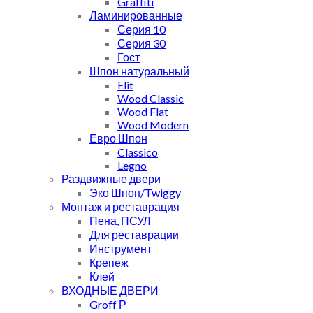
Graffiti
Ламинированные
Серия 10
Серия 30
Гост
Шпон натуральный
Elit
Wood Classic
Wood Flat
Wood Modern
Евро Шпон
Classico
Legno
Раздвижные двери
Эко Шпон/Twiggy
Монтаж и реставрация
Пена, ПСУЛ
Для реставрации
Инструмент
Крепеж
Клей
ВХОДНЫЕ ДВЕРИ
Groff Р