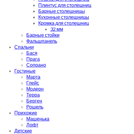
Плинтус для столешниц
Барные столешницы
Кухонные столешницы
Кромка для столешниц
32 мм
Барные стойки
Фальшпанель
Спальни
Бася
Прага
Сопрано
Гостиные
Марта
Глейс
Модерн
Терра
Берген
Рошель
Прихожие
Машенька
Лофт
Детские