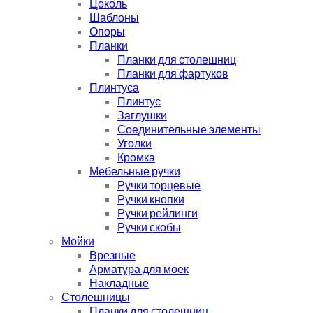
Цоколь
Шаблоны
Опоры
Планки
Планки для столешниц
Планки для фартуков
Плинтуса
Плинтус
Заглушки
Соединительные элементы
Уголки
Кромка
Мебельные ручки
Ручки торцевые
Ручки кнопки
Ручки рейлинги
Ручки скобы
Мойки
Врезные
Арматура для моек
Накладные
Столешницы
Планки для столешниц