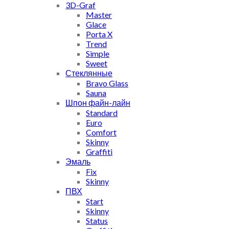
3D-Graf
Master
Glace
Porta X
Trend
Simple
Sweet
Стеклянные
Bravo Glass
Sauna
Шпон файн-лайн
Standard
Euro
Comfort
Skinny
Graffiti
Эмаль
Fix
Skinny
ПВХ
Start
Skinny
Status