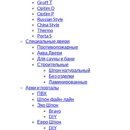
Groff Т
Optim D
Optim P
Russian Style
China Style
Thermo
Porta S
Специальные двери
Противопожарные
Аква Двери
Для сауны и бани
Строительные
Шпон натуральный
Без отделки
Ламинированные
Арки и порталы
ПВХ
Шпон файн-лайн
Эко Шпон
Bravo
DIY
Евро Шпон
DIY