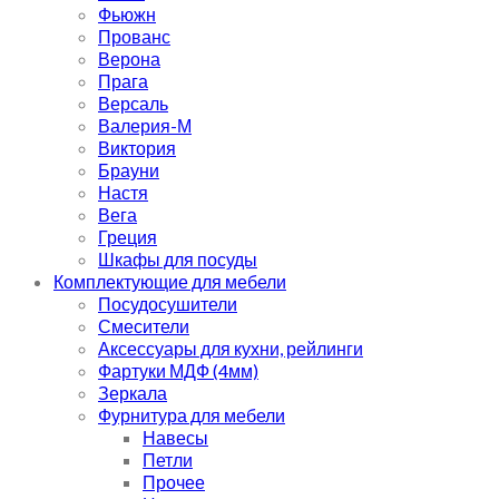
Фьюжн
Прованс
Верона
Прага
Версаль
Валерия-М
Виктория
Брауни
Настя
Вега
Греция
Шкафы для посуды
Комплектующие для мебели
Посудосушители
Смесители
Аксессуары для кухни, рейлинги
Фартуки МДФ (4мм)
Зеркала
Фурнитура для мебели
Навесы
Петли
Прочее