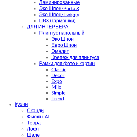
Ламинированные
Эко Шпон/Porta X
Эко Шпон/Twiggy
ПВХ (гармошки)
ДЛЯ ИНТЕРЬЕРА
Плинтус напольный
Эко Шпон
Евро Шпон
Эмалит
Крепеж для плинтуса
Рамки для фото и картин
Classic
Decor
Expo
Milo
Simple
Trend
Кухни
Сканди
Фьюжн-AL
Терра
Лофт
Шале