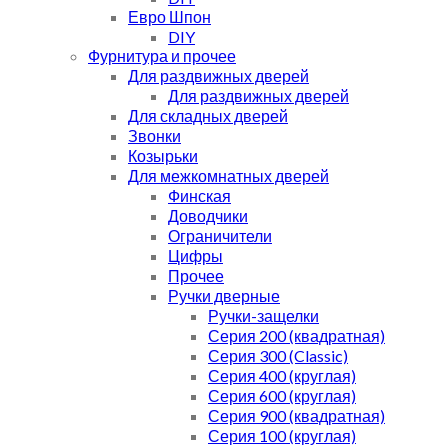
Евро Шпон
DIY
Фурнитура и прочее
Для раздвижных дверей
Для раздвижных дверей
Для складных дверей
Звонки
Козырьки
Для межкомнатных дверей
Финская
Доводчики
Ограничители
Цифры
Прочее
Ручки дверные
Ручки-защелки
Серия 200 (квадратная)
Серия 300 (Classic)
Серия 400 (круглая)
Серия 600 (круглая)
Серия 900 (квадратная)
Серия 100 (круглая)