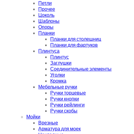
Петли
Прочее
Цоколь
Шаблоны
Опоры
Планки
Планки для столешниц
Планки для фартуков
Плинтуса
Плинтус
Заглушки
Соединительные элементы
Уголки
Кромка
Мебельные ручки
Ручки торцевые
Ручки кнопки
Ручки рейлинги
Ручки скобы
Мойки
Врезные
Арматура для моек