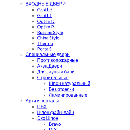
ВХОДНЫЕ ДВЕРИ
Groff Р
Groff Т
Optim D
Optim P
Russian Style
China Style
Thermo
Porta S
Специальные двери
Противопожарные
Аква Двери
Для сауны и бани
Строительные
Шпон натуральный
Без отделки
Ламинированные
Арки и порталы
ПВХ
Шпон файн-лайн
Эко Шпон
Bravo
DIY