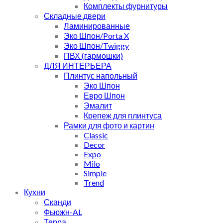
Комплекты фурнитуры
Складные двери
Ламинированные
Эко Шпон/Porta X
Эко Шпон/Twiggy
ПВХ (гармошки)
ДЛЯ ИНТЕРЬЕРА
Плинтус напольный
Эко Шпон
Евро Шпон
Эмалит
Крепеж для плинтуса
Рамки для фото и картин
Classic
Decor
Expo
Milo
Simple
Trend
Кухни
Сканди
Фьюжн-AL
Терра