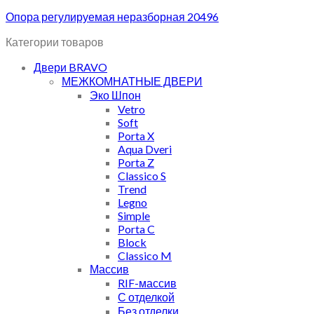
Опора регулируемая неразборная 20496
Категории товаров
Двери BRAVO
МЕЖКОМНАТНЫЕ ДВЕРИ
Эко Шпон
Vetro
Soft
Porta X
Aqua Dveri
Porta Z
Classico S
Trend
Legno
Simple
Porta C
Block
Classico M
Массив
RIF-массив
С отделкой
Без отделки