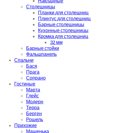
Накладные
Столешницы
Планки для столешниц
Плинтус для столешниц
Барные столешницы
Кухонные столешницы
Кромка для столешниц
32 мм
Барные стойки
Фальшпанель
Спальни
Бася
Прага
Сопрано
Гостиные
Марта
Глейс
Модерн
Терра
Берген
Рошель
Прихожие
Машенька