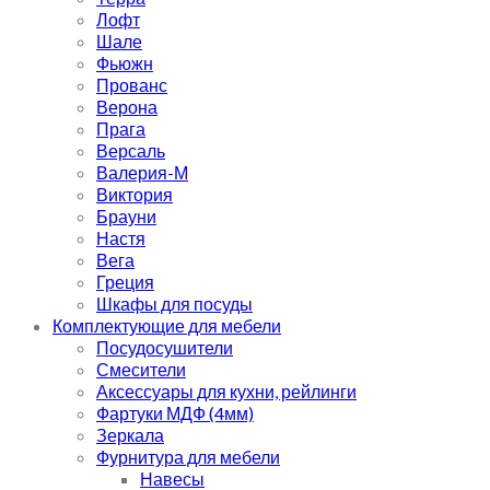
Лофт
Шале
Фьюжн
Прованс
Верона
Прага
Версаль
Валерия-М
Виктория
Брауни
Настя
Вега
Греция
Шкафы для посуды
Комплектующие для мебели
Посудосушители
Смесители
Аксессуары для кухни, рейлинги
Фартуки МДФ (4мм)
Зеркала
Фурнитура для мебели
Навесы