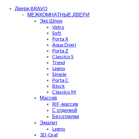
Двери BRAVO
МЕЖКОМНАТНЫЕ ДВЕРИ
Эко Шпон
Vetro
Soft
Porta X
Aqua Dveri
Porta Z
Classico S
Trend
Legno
Simple
Porta C
Block
Classico M
Массив
RIF-массив
С отделкой
Без отделки
Эмалит
Legno
3D-Graf