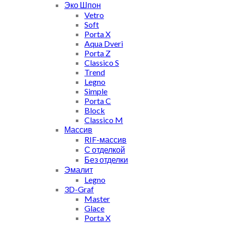
Эко Шпон
Vetro
Soft
Porta X
Aqua Dveri
Porta Z
Classico S
Trend
Legno
Simple
Porta C
Block
Classico M
Массив
RIF-массив
С отделкой
Без отделки
Эмалит
Legno
3D-Graf
Master
Glace
Porta X