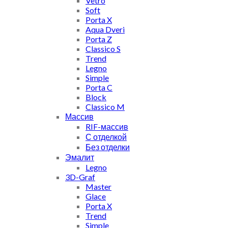
Vetro
Soft
Porta X
Aqua Dveri
Porta Z
Classico S
Trend
Legno
Simple
Porta C
Block
Classico M
Массив
RIF-массив
С отделкой
Без отделки
Эмалит
Legno
3D-Graf
Master
Glace
Porta X
Trend
Simple