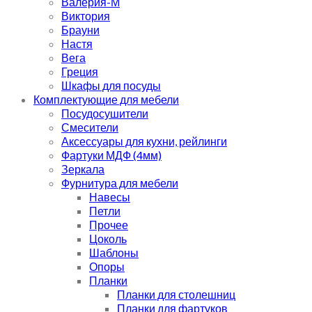
Валерия-М
Виктория
Брауни
Настя
Вега
Греция
Шкафы для посуды
Комплектующие для мебели
Посудосушители
Смесители
Аксессуары для кухни, рейлинги
Фартуки МДФ (4мм)
Зеркала
Фурнитура для мебели
Навесы
Петли
Прочее
Цоколь
Шаблоны
Опоры
Планки
Планки для столешниц
Планки для фартуков