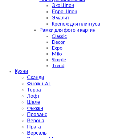
Эко Шпон
Евро Шпон
Эмалит
Крепеж для плинтуса
Рамки для фото и картин
Classic
Decor
Expo
Milo
Simple
Trend
Кухни
Сканди
Фьюжн-AL
Терра
Лофт
Шале
Фьюжн
Прованс
Верона
Прага
Версаль