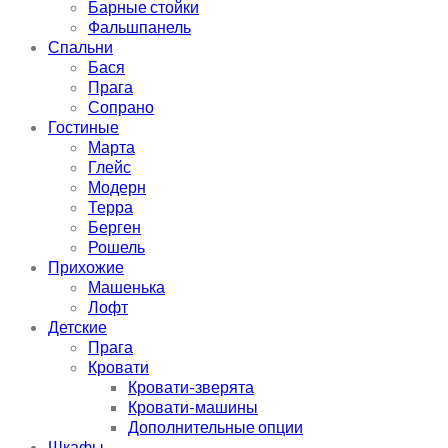
Барные стойки
Фальшпанель
Спальни
Бася
Прага
Сопрано
Гостиные
Марта
Глейс
Модерн
Терра
Берген
Рошель
Прихожие
Машенька
Лофт
Детские
Прага
Кровати
Кровати-зверята
Кровати-машины
Дополнительные опции
Шкафы