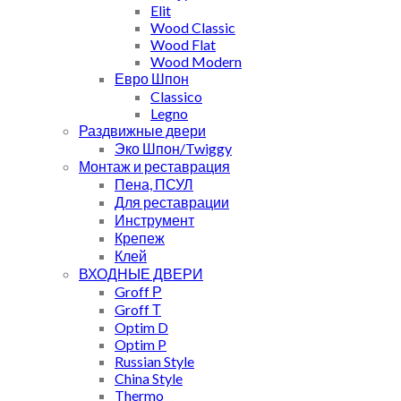
Elit
Wood Classic
Wood Flat
Wood Modern
Евро Шпон
Classico
Legno
Раздвижные двери
Эко Шпон/Twiggy
Монтаж и реставрация
Пена, ПСУЛ
Для реставрации
Инструмент
Крепеж
Клей
ВХОДНЫЕ ДВЕРИ
Groff Р
Groff Т
Optim D
Optim P
Russian Style
China Style
Thermo