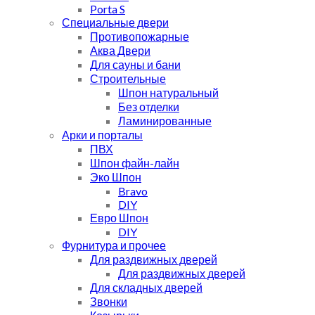
Porta S
Специальные двери
Противопожарные
Аква Двери
Для сауны и бани
Строительные
Шпон натуральный
Без отделки
Ламинированные
Арки и порталы
ПВХ
Шпон файн-лайн
Эко Шпон
Bravo
DIY
Евро Шпон
DIY
Фурнитура и прочее
Для раздвижных дверей
Для раздвижных дверей
Для складных дверей
Звонки