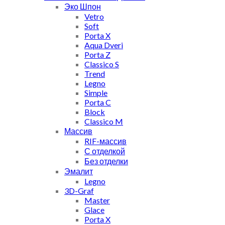
Эко Шпон
Vetro
Soft
Porta X
Aqua Dveri
Porta Z
Classico S
Trend
Legno
Simple
Porta C
Block
Classico M
Массив
RIF-массив
С отделкой
Без отделки
Эмалит
Legno
3D-Graf
Master
Glace
Porta X