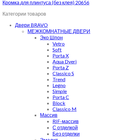
Кромка для плинтуса (без клея) 20656
Категории товаров
Двери BRAVO
МЕЖКОМНАТНЫЕ ДВЕРИ
Эко Шпон
Vetro
Soft
Porta X
Aqua Dveri
Porta Z
Classico S
Trend
Legno
Simple
Porta C
Block
Classico M
Массив
RIF-массив
С отделкой
Без отделки
Эмалит