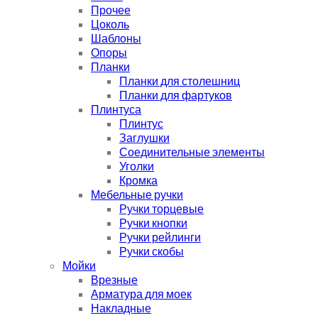
Прочее
Цоколь
Шаблоны
Опоры
Планки
Планки для столешниц
Планки для фартуков
Плинтуса
Плинтус
Заглушки
Соединительные элементы
Уголки
Кромка
Мебельные ручки
Ручки торцевые
Ручки кнопки
Ручки рейлинги
Ручки скобы
Мойки
Врезные
Арматура для моек
Накладные