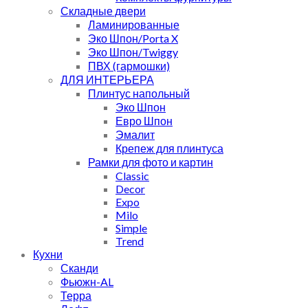
Складные двери
Ламинированные
Эко Шпон/Porta X
Эко Шпон/Twiggy
ПВХ (гармошки)
ДЛЯ ИНТЕРЬЕРА
Плинтус напольный
Эко Шпон
Евро Шпон
Эмалит
Крепеж для плинтуса
Рамки для фото и картин
Classic
Decor
Expo
Milo
Simple
Trend
Кухни
Сканди
Фьюжн-AL
Терра