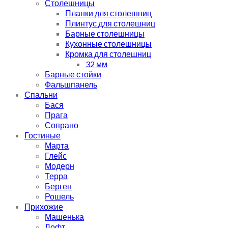
Столешницы
Планки для столешниц
Плинтус для столешниц
Барные столешницы
Кухонные столешницы
Кромка для столешниц
32 мм
Барные стойки
Фальшпанель
Спальни
Бася
Прага
Сопрано
Гостиные
Марта
Глейс
Модерн
Терра
Берген
Рошель
Прихожие
Машенька
Лофт