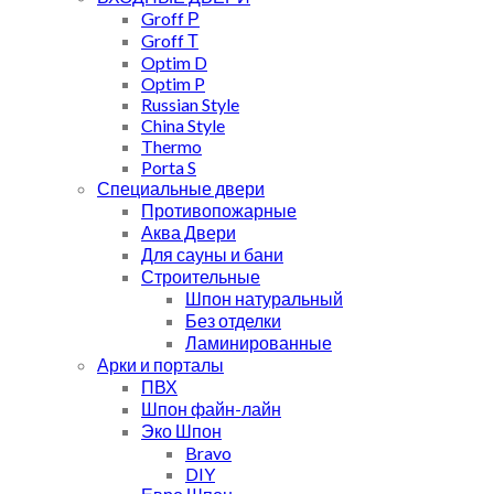
Groff Р
Groff Т
Optim D
Optim P
Russian Style
China Style
Thermo
Porta S
Специальные двери
Противопожарные
Аква Двери
Для сауны и бани
Строительные
Шпон натуральный
Без отделки
Ламинированные
Арки и порталы
ПВХ
Шпон файн-лайн
Эко Шпон
Bravo
DIY