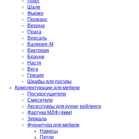
Лофт
Шале
Фьюжн
Прованс
Верона
Прага
Версаль
Валерия-М
Виктория
Брауни
Настя
Вега
Греция
Шкафы для посуды
Комплектующие для мебели
Посудосушители
Смесители
Аксессуары для кухни, рейлинги
Фартуки МДФ (4мм)
Зеркала
Фурнитура для мебели
Навесы
Петли