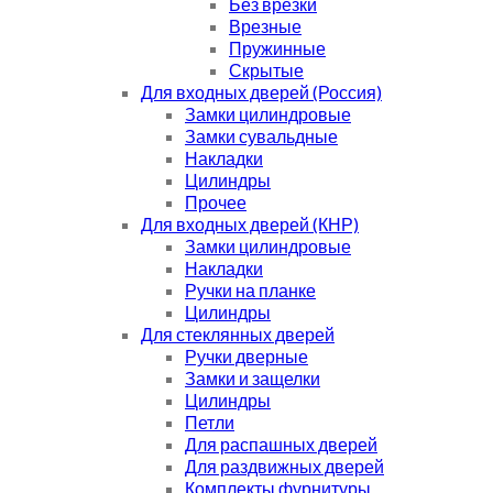
Без врезки
Врезные
Пружинные
Скрытые
Для входных дверей (Россия)
Замки цилиндровые
Замки сувальдные
Накладки
Цилиндры
Прочее
Для входных дверей (КНР)
Замки цилиндровые
Накладки
Ручки на планке
Цилиндры
Для стеклянных дверей
Ручки дверные
Замки и защелки
Цилиндры
Петли
Для распашных дверей
Для раздвижных дверей
Комплекты фурнитуры