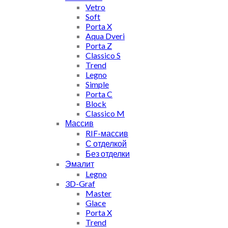
Vetro
Soft
Porta X
Aqua Dveri
Porta Z
Classico S
Trend
Legno
Simple
Porta C
Block
Classico M
Массив
RIF-массив
С отделкой
Без отделки
Эмалит
Legno
3D-Graf
Master
Glace
Porta X
Trend