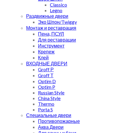
Classico
Legno
Раздвижные двери
Эко Шпон/Twiggy
Монтаж и реставрация
Пена, ПСУЛ
Для реставрации
Инструмент
Крепеж
Клей
ВХОДНЫЕ ДВЕРИ
Groff Р
Groff Т
Optim D
Optim P
Russian Style
China Style
Thermo
Porta S
Специальные двери
Противопожарные
Аква Двери
Для сауны и бани