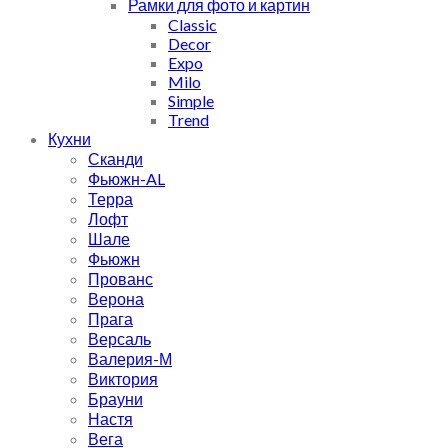
Рамки для фото и картин
Classic
Decor
Expo
Milo
Simple
Trend
Кухни
Сканди
Фьюжн-AL
Терра
Лофт
Шале
Фьюжн
Прованс
Верона
Прага
Версаль
Валерия-М
Виктория
Брауни
Настя
Вега