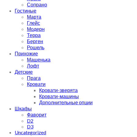
Сопрано
Гостиные
Марта
Глейс
Модерн
Терра
Берген
Рошель
Прихожие
Машенька
Лофт
Детские
Прага
Кровати
Кровати-зверята
Кровати-машины
Дополнительные опции
Шкафы
Фаворит
D2
D3
Uncategorized