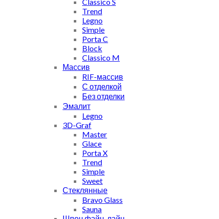
Classico S
Trend
Legno
Simple
Porta C
Block
Classico M
Массив
RIF-массив
С отделкой
Без отделки
Эмалит
Legno
3D-Graf
Master
Glace
Porta X
Trend
Simple
Sweet
Стеклянные
Bravo Glass
Sauna
Шпон файн-лайн