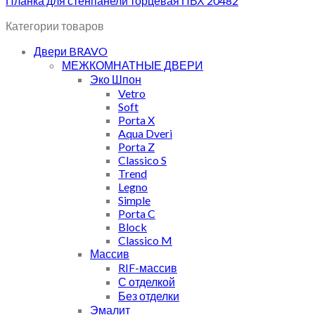
Планка для стенпанели торцевая ПВХ 20482
Категории товаров
Двери BRAVO
МЕЖКОМНАТНЫЕ ДВЕРИ
Эко Шпон
Vetro
Soft
Porta X
Aqua Dveri
Porta Z
Classico S
Trend
Legno
Simple
Porta C
Block
Classico M
Массив
RIF-массив
С отделкой
Без отделки
Эмалит