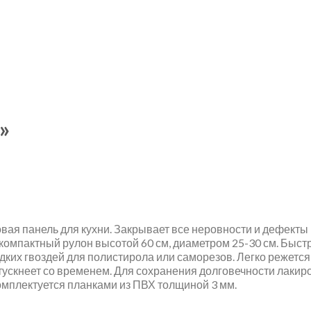
»
ая панель для кухни. Закрывает все неровности и дефекты п
 компактный рулон высотой 60 см, диаметром 25-30 см. Быст
ких гвоздей для полистирола или саморезов. Легко режется 
е тускнеет со временем. Для сохранения долговечности лаки
мплектуется планками из ПВХ толщиной 3 мм.