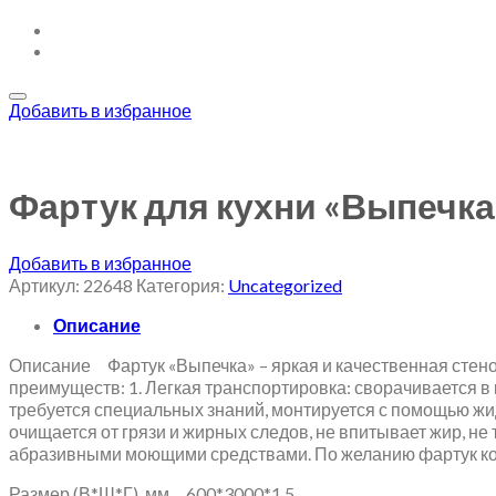
Добавить в избранное
Фартук для кухни «Выпечка
Добавить в избранное
Артикул:
22648
Категория:
Uncategorized
Описание
Описание Фартук «Выпечка» – яркая и качественная стенов
преимуществ: 1. Легкая транспортировка: сворачивается в
требуется специальных знаний, монтируется с помощью жид
очищается от грязи и жирных следов, не впитывает жир, н
абразивными моющими средствами. По желанию фартук ко
Размер (В*Ш*Г), мм 600*3000*1,5