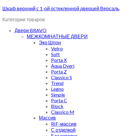
Шкаф верхний с 1-ой остекленной дверцей Версаль
Категории товаров
Двери BRAVO
МЕЖКОМНАТНЫЕ ДВЕРИ
Эко Шпон
Vetro
Soft
Porta X
Aqua Dveri
Porta Z
Classico S
Trend
Legno
Simple
Porta C
Block
Classico M
Массив
RIF-массив
С отделкой
Без отделки