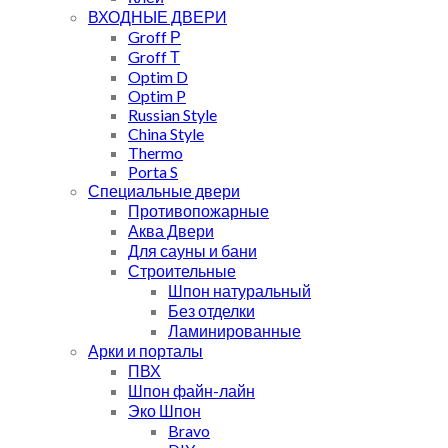
ВХОДНЫЕ ДВЕРИ
Groff Р
Groff Т
Optim D
Optim P
Russian Style
China Style
Thermo
Porta S
Специальные двери
Противопожарные
Аква Двери
Для сауны и бани
Строительные
Шпон натуральный
Без отделки
Ламинированные
Арки и порталы
ПВХ
Шпон файн-лайн
Эко Шпон
Bravo