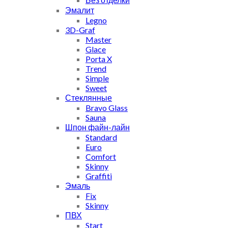
Эмалит
Legno
3D-Graf
Master
Glace
Porta X
Trend
Simple
Sweet
Стеклянные
Bravo Glass
Sauna
Шпон файн-лайн
Standard
Euro
Comfort
Skinny
Graffiti
Эмаль
Fix
Skinny
ПВХ
Start