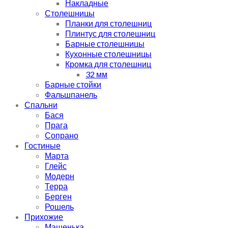
Накладные
Столешницы
Планки для столешниц
Плинтус для столешниц
Барные столешницы
Кухонные столешницы
Кромка для столешниц
32 мм
Барные стойки
Фальшпанель
Спальни
Бася
Прага
Сопрано
Гостиные
Марта
Глейс
Модерн
Терра
Берген
Рошель
Прихожие
Машенька