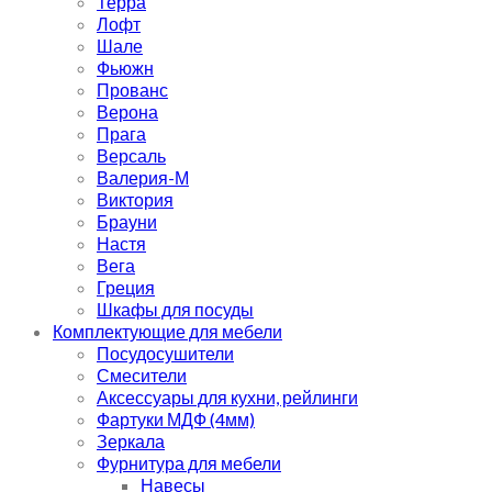
Терра
Лофт
Шале
Фьюжн
Прованс
Верона
Прага
Версаль
Валерия-М
Виктория
Брауни
Настя
Вега
Греция
Шкафы для посуды
Комплектующие для мебели
Посудосушители
Смесители
Аксессуары для кухни, рейлинги
Фартуки МДФ (4мм)
Зеркала
Фурнитура для мебели
Навесы