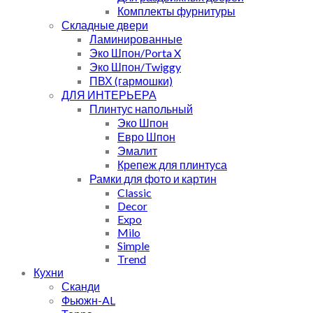
Комплекты фурнитуры
Складные двери
Ламинированные
Эко Шпон/Porta X
Эко Шпон/Twiggy
ПВХ (гармошки)
ДЛЯ ИНТЕРЬЕРА
Плинтус напольный
Эко Шпон
Евро Шпон
Эмалит
Крепеж для плинтуса
Рамки для фото и картин
Classic
Decor
Expo
Milo
Simple
Trend
Кухни
Сканди
Фьюжн-AL