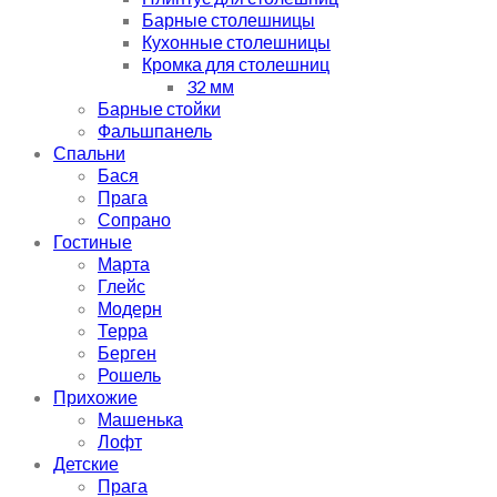
Барные столешницы
Кухонные столешницы
Кромка для столешниц
32 мм
Барные стойки
Фальшпанель
Спальни
Бася
Прага
Сопрано
Гостиные
Марта
Глейс
Модерн
Терра
Берген
Рошель
Прихожие
Машенька
Лофт
Детские
Прага