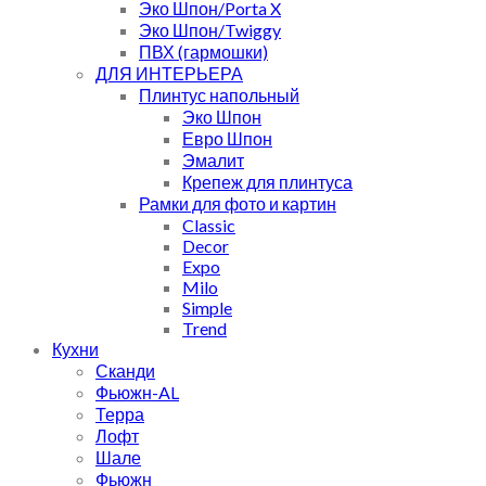
Эко Шпон/Porta X
Эко Шпон/Twiggy
ПВХ (гармошки)
ДЛЯ ИНТЕРЬЕРА
Плинтус напольный
Эко Шпон
Евро Шпон
Эмалит
Крепеж для плинтуса
Рамки для фото и картин
Classic
Decor
Expo
Milo
Simple
Trend
Кухни
Сканди
Фьюжн-AL
Терра
Лофт
Шале
Фьюжн