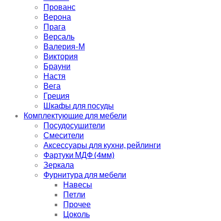
Прованс
Верона
Прага
Версаль
Валерия-М
Виктория
Брауни
Настя
Вега
Греция
Шкафы для посуды
Комплектующие для мебели
Посудосушители
Смесители
Аксессуары для кухни, рейлинги
Фартуки МДФ (4мм)
Зеркала
Фурнитура для мебели
Навесы
Петли
Прочее
Цоколь