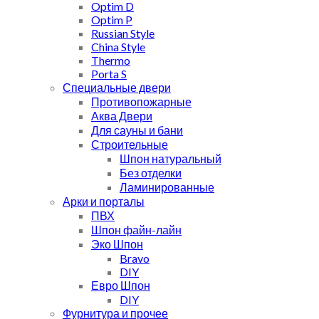
Optim D
Optim P
Russian Style
China Style
Thermo
Porta S
Специальные двери
Противопожарные
Аква Двери
Для сауны и бани
Строительные
Шпон натуральный
Без отделки
Ламинированные
Арки и порталы
ПВХ
Шпон файн-лайн
Эко Шпон
Bravo
DIY
Евро Шпон
DIY
Фурнитура и прочее