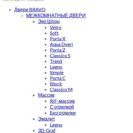
Двери BRAVO
МЕЖКОМНАТНЫЕ ДВЕРИ
Эко Шпон
Vetro
Soft
Porta X
Aqua Dveri
Porta Z
Classico S
Trend
Legno
Simple
Porta C
Block
Classico M
Массив
RIF-массив
С отделкой
Без отделки
Эмалит
Legno
3D-Graf