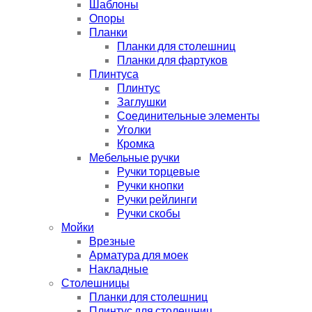
Шаблоны
Опоры
Планки
Планки для столешниц
Планки для фартуков
Плинтуса
Плинтус
Заглушки
Соединительные элементы
Уголки
Кромка
Мебельные ручки
Ручки торцевые
Ручки кнопки
Ручки рейлинги
Ручки скобы
Мойки
Врезные
Арматура для моек
Накладные
Столешницы
Планки для столешниц
Плинтус для столешниц