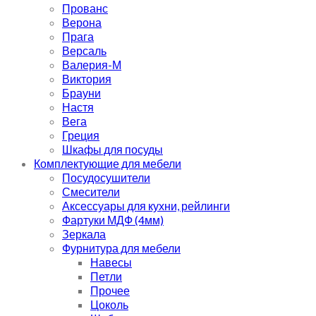
Прованс
Верона
Прага
Версаль
Валерия-М
Виктория
Брауни
Настя
Вега
Греция
Шкафы для посуды
Комплектующие для мебели
Посудосушители
Смесители
Аксессуары для кухни, рейлинги
Фартуки МДФ (4мм)
Зеркала
Фурнитура для мебели
Навесы
Петли
Прочее
Цоколь