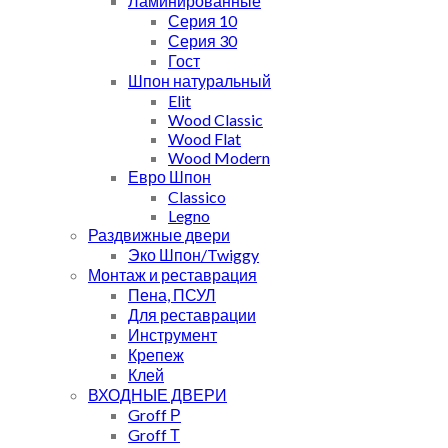
Ламинированные
Серия 10
Серия 30
Гост
Шпон натуральный
Elit
Wood Classic
Wood Flat
Wood Modern
Евро Шпон
Classico
Legno
Раздвижные двери
Эко Шпон/Twiggy
Монтаж и реставрация
Пена, ПСУЛ
Для реставрации
Инструмент
Крепеж
Клей
ВХОДНЫЕ ДВЕРИ
Groff Р
Groff Т