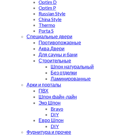
Optim D
Optim P
Russian Style
China Style
Thermo
Porta S
Специальные двери
Противопожарные
Аква Двери
Для сауны и бани
Строительные
Шпон натуральный
Без отделки
Ламинированные
Арки и порталы
ПВХ
Шпон файн-лайн
Эко Шпон
Bravo
DIY
Евро Шпон
DIY
Фурнитура и прочее