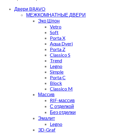
Двери BRAVO
МЕЖКОМНАТНЫЕ ДВЕРИ
Эко Шпон
Vetro
Soft
Porta X
Aqua Dveri
Porta Z
Classico S
Trend
Legno
Simple
Porta C
Block
Classico M
Массив
RIF-массив
С отделкой
Без отделки
Эмалит
Legno
3D-Graf