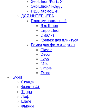
Эко Шпон/Porta X
Эко Шпон/Twiggy
ПВХ (гармошки)
ДЛЯ ИНТЕРЬЕРА
Плинтус напольный
Эко Шпон
Евро Шпон
Эмалит
Крепеж для плинтуса
Рамки для фото и картин
Classic
Decor
Expo
Milo
Simple
Trend
Кухни
Сканди
Фьюжн-AL
Терра
Лофт
Шале
Фьюжн