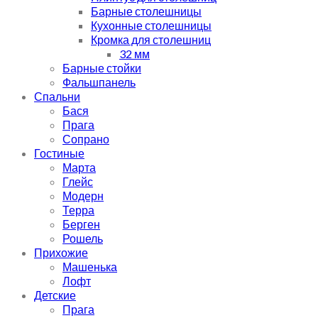
Барные столешницы
Кухонные столешницы
Кромка для столешниц
32 мм
Барные стойки
Фальшпанель
Спальни
Бася
Прага
Сопрано
Гостиные
Марта
Глейс
Модерн
Терра
Берген
Рошель
Прихожие
Машенька
Лофт
Детские
Прага