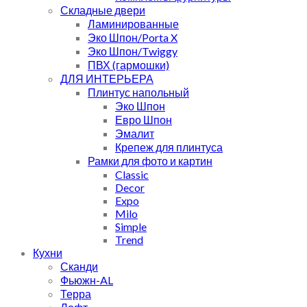
Складные двери
Ламинированные
Эко Шпон/Porta X
Эко Шпон/Twiggy
ПВХ (гармошки)
ДЛЯ ИНТЕРЬЕРА
Плинтус напольный
Эко Шпон
Евро Шпон
Эмалит
Крепеж для плинтуса
Рамки для фото и картин
Classic
Decor
Expo
Milo
Simple
Trend
Кухни
Сканди
Фьюжн-AL
Терра