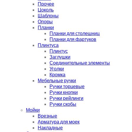
Прочее
Цоколь
Шаблоны
Опоры
Планки
Планки для столешниц
Планки для фартуков
Плинтуса
Плинтус
Заглушки
Соединительные элементы
Уголки
Кромка
Мебельные ручки
Ручки торцевые
Ручки кнопки
Ручки рейлинги
Ручки скобы
Мойки
Врезные
Арматура для моек
Накладные