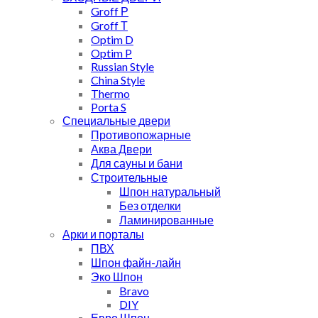
Groff Р
Groff Т
Optim D
Optim P
Russian Style
China Style
Thermo
Porta S
Специальные двери
Противопожарные
Аква Двери
Для сауны и бани
Строительные
Шпон натуральный
Без отделки
Ламинированные
Арки и порталы
ПВХ
Шпон файн-лайн
Эко Шпон
Bravo
DIY
Евро Шпон