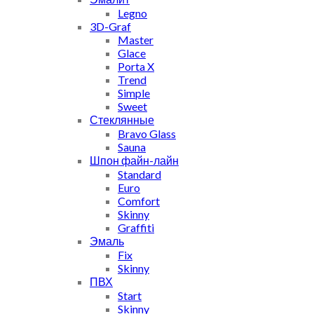
Legno
3D-Graf
Master
Glace
Porta X
Trend
Simple
Sweet
Стеклянные
Bravo Glass
Sauna
Шпон файн-лайн
Standard
Euro
Comfort
Skinny
Graffiti
Эмаль
Fix
Skinny
ПВХ
Start
Skinny