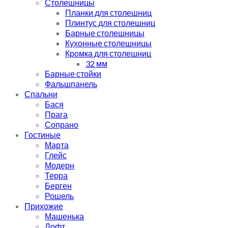
Столешницы
Планки для столешниц
Плинтус для столешниц
Барные столешницы
Кухонные столешницы
Кромка для столешниц
32 мм
Барные стойки
Фальшпанель
Спальни
Бася
Прага
Сопрано
Гостиные
Марта
Глейс
Модерн
Терра
Берген
Рошель
Прихожие
Машенька
Лофт