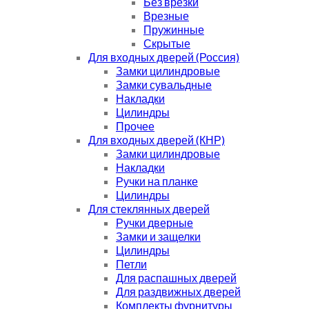
Без врезки
Врезные
Пружинные
Скрытые
Для входных дверей (Россия)
Замки цилиндровые
Замки сувальдные
Накладки
Цилиндры
Прочее
Для входных дверей (КНР)
Замки цилиндровые
Накладки
Ручки на планке
Цилиндры
Для стеклянных дверей
Ручки дверные
Замки и защелки
Цилиндры
Петли
Для распашных дверей
Для раздвижных дверей
Комплекты фурнитуры