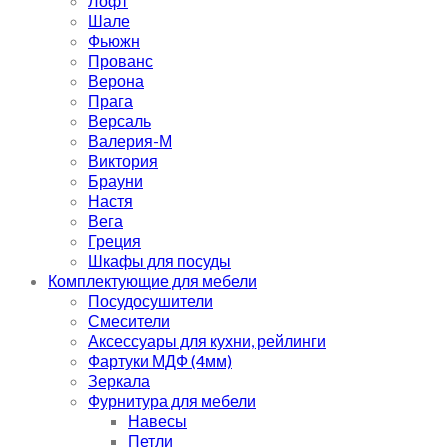
Лофт
Шале
Фьюжн
Прованс
Верона
Прага
Версаль
Валерия-М
Виктория
Брауни
Настя
Вега
Греция
Шкафы для посуды
Комплектующие для мебели
Посудосушители
Смесители
Аксессуары для кухни, рейлинги
Фартуки МДФ (4мм)
Зеркала
Фурнитура для мебели
Навесы
Петли