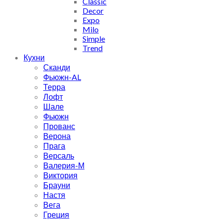
Classic
Decor
Expo
Milo
Simple
Trend
Кухни
Сканди
Фьюжн-AL
Терра
Лофт
Шале
Фьюжн
Прованс
Верона
Прага
Версаль
Валерия-М
Виктория
Брауни
Настя
Вега
Греция