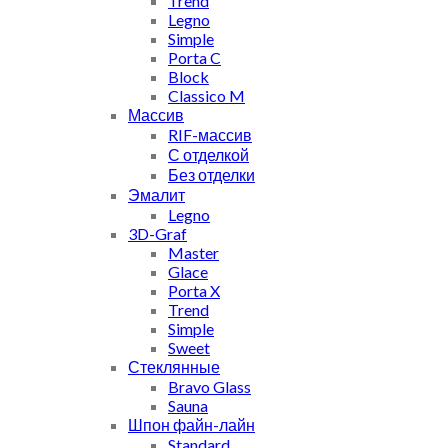
Trend
Legno
Simple
Porta C
Block
Classico M
Массив
RIF-массив
С отделкой
Без отделки
Эмалит
Legno
3D-Graf
Master
Glace
Porta X
Trend
Simple
Sweet
Стеклянные
Bravo Glass
Sauna
Шпон файн-лайн
Standard