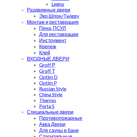
Legno
Раздвижные двери
Эко Шпон/Twiggy
Монтаж и реставрация
Пена, ПСУЛ
Для реставрации
Инструмент
Крепеж
Клей
ВХОДНЫЕ ДВЕРИ
Groff Р
Groff Т
Optim D
Optim P
Russian Style
China Style
Thermo
Porta S
Специальные двери
Противопожарные
Аква Двери
Для сауны и бани
Строительные