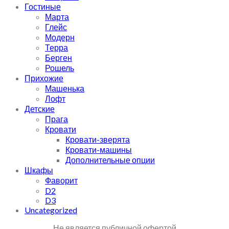
Гостиные
Марта
Глейс
Модерн
Терра
Берген
Рошель
Прихожие
Машенька
Лофт
Детские
Прага
Кровати
Кровати-зверята
Кровати-машины
Дополнительные опции
Шкафы
Фаворит
D2
D3
Uncategorized
Не является публичной офертой