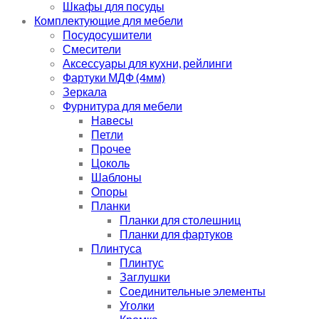
Шкафы для посуды
Комплектующие для мебели
Посудосушители
Смесители
Аксессуары для кухни, рейлинги
Фартуки МДФ (4мм)
Зеркала
Фурнитура для мебели
Навесы
Петли
Прочее
Цоколь
Шаблоны
Опоры
Планки
Планки для столешниц
Планки для фартуков
Плинтуса
Плинтус
Заглушки
Соединительные элементы
Уголки