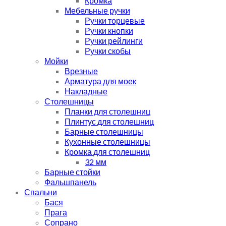
Кромка
Мебельные ручки
Ручки торцевые
Ручки кнопки
Ручки рейлинги
Ручки скобы
Мойки
Врезные
Арматура для моек
Накладные
Столешницы
Планки для столешниц
Плинтус для столешниц
Барные столешницы
Кухонные столешницы
Кромка для столешниц
32 мм
Барные стойки
Фальшпанель
Спальни
Бася
Прага
Сопрано