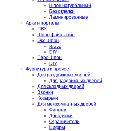
Шпон натуральный
Без отделки
Ламинированные
Арки и порталы
ПВХ
Шпон файн-лайн
Эко Шпон
Bravo
DIY
Евро Шпон
DIY
Фурнитура и прочее
Для раздвижных дверей
Для раздвижных дверей
Для складных дверей
Звонки
Козырьки
Для межкомнатных дверей
Финская
Доводчики
Ограничители
Цифры