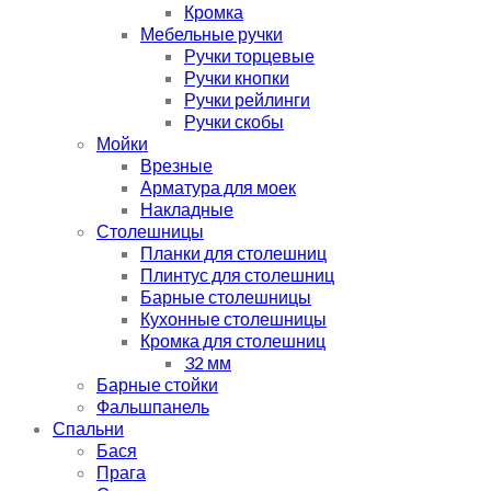
Кромка
Мебельные ручки
Ручки торцевые
Ручки кнопки
Ручки рейлинги
Ручки скобы
Мойки
Врезные
Арматура для моек
Накладные
Столешницы
Планки для столешниц
Плинтус для столешниц
Барные столешницы
Кухонные столешницы
Кромка для столешниц
32 мм
Барные стойки
Фальшпанель
Спальни
Бася
Прага