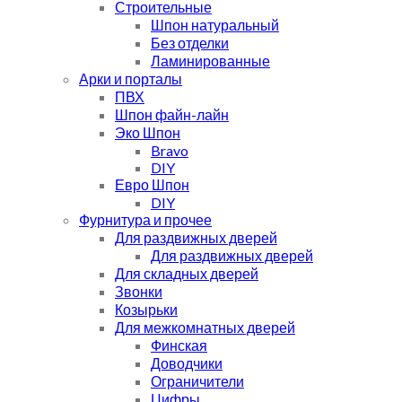
Строительные
Шпон натуральный
Без отделки
Ламинированные
Арки и порталы
ПВХ
Шпон файн-лайн
Эко Шпон
Bravo
DIY
Евро Шпон
DIY
Фурнитура и прочее
Для раздвижных дверей
Для раздвижных дверей
Для складных дверей
Звонки
Козырьки
Для межкомнатных дверей
Финская
Доводчики
Ограничители
Цифры