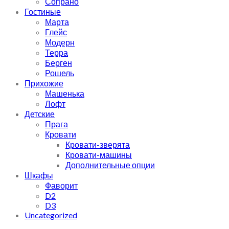
Сопрано
Гостиные
Марта
Глейс
Модерн
Терра
Берген
Рошель
Прихожие
Машенька
Лофт
Детские
Прага
Кровати
Кровати-зверята
Кровати-машины
Дополнительные опции
Шкафы
Фаворит
D2
D3
Uncategorized