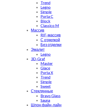
Trend
Legno
Simple
Porta C
Block
Classico M
Массив
RIF-массив
С отделкой
Без отделки
Эмалит
Legno
3D-Graf
Master
Glace
Porta X
Trend
Simple
Sweet
Стеклянные
Bravo Glass
Sauna
Шпон файн-лайн