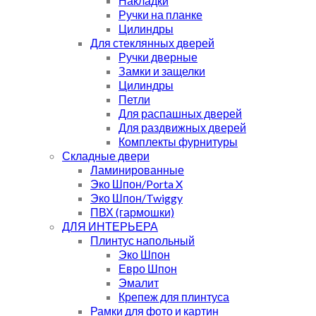
Накладки
Ручки на планке
Цилиндры
Для стеклянных дверей
Ручки дверные
Замки и защелки
Цилиндры
Петли
Для распашных дверей
Для раздвижных дверей
Комплекты фурнитуры
Складные двери
Ламинированные
Эко Шпон/Porta X
Эко Шпон/Twiggy
ПВХ (гармошки)
ДЛЯ ИНТЕРЬЕРА
Плинтус напольный
Эко Шпон
Евро Шпон
Эмалит
Крепеж для плинтуса
Рамки для фото и картин