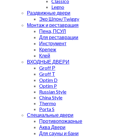
Classico
Legno
Раздвижные двери
Эко Шпон/Twiggy
Монтаж и реставрация
Пена, ПСУЛ
Для реставрации
Инструмент
Крепеж
Клей
ВХОДНЫЕ ДВЕРИ
Groff Р
Groff Т
Optim D
Optim P
Russian Style
China Style
Thermo
Porta S
Специальные двери
Противопожарные
Аква Двери
Для сауны и бани