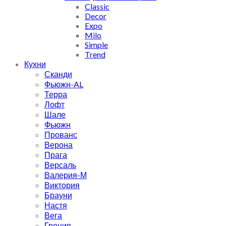
Classic
Decor
Expo
Milo
Simple
Trend
Кухни
Сканди
Фьюжн-AL
Терра
Лофт
Шале
Фьюжн
Прованс
Верона
Прага
Версаль
Валерия-М
Виктория
Брауни
Настя
Вега
Греция