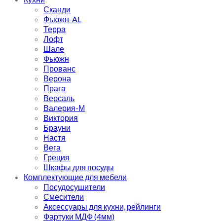
Сканди
Фьюжн-AL
Терра
Лофт
Шале
Фьюжн
Прованс
Верона
Прага
Версаль
Валерия-М
Виктория
Брауни
Настя
Вега
Греция
Шкафы для посуды
Комплектующие для мебели
Посудосушители
Смесители
Аксессуары для кухни, рейлинги
Фартуки МДФ (4мм)