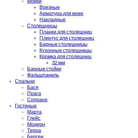
Мойки
Врезные
Арматура для моек
Накладные
Столешницы
Планки для столешниц
Плинтус для столешниц
Барные столешницы
Кухонные столешницы
Кромка для столешниц
32 мм
Барные стойки
Фальшпанель
Спальни
Бася
Прага
Сопрано
Гостиные
Марта
Глейс
Модерн
Терра
Берген