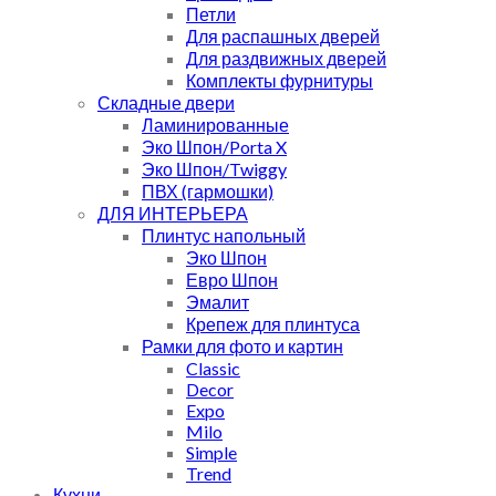
Петли
Для распашных дверей
Для раздвижных дверей
Комплекты фурнитуры
Складные двери
Ламинированные
Эко Шпон/Porta X
Эко Шпон/Twiggy
ПВХ (гармошки)
ДЛЯ ИНТЕРЬЕРА
Плинтус напольный
Эко Шпон
Евро Шпон
Эмалит
Крепеж для плинтуса
Рамки для фото и картин
Classic
Decor
Expo
Milo
Simple
Trend
Кухни