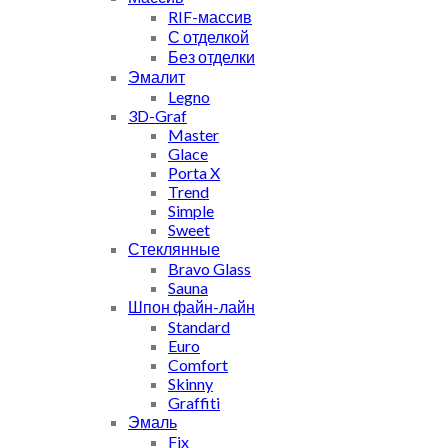
RIF-массив
С отделкой
Без отделки
Эмалит
Legno
3D-Graf
Master
Glace
Porta X
Trend
Simple
Sweet
Стеклянные
Bravo Glass
Sauna
Шпон файн-лайн
Standard
Euro
Comfort
Skinny
Graffiti
Эмаль
Fix