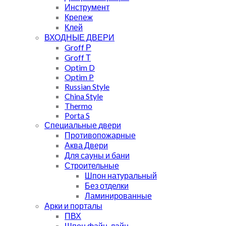
Инструмент
Крепеж
Клей
ВХОДНЫЕ ДВЕРИ
Groff Р
Groff Т
Optim D
Optim P
Russian Style
China Style
Thermo
Porta S
Специальные двери
Противопожарные
Аква Двери
Для сауны и бани
Строительные
Шпон натуральный
Без отделки
Ламинированные
Арки и порталы
ПВХ
Шпон файн-лайн