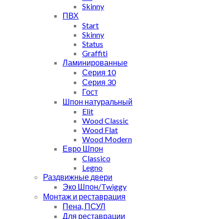
Skinny
ПВХ
Start
Skinny
Status
Graffiti
Ламинированные
Серия 10
Серия 30
Гост
Шпон натуральный
Elit
Wood Classic
Wood Flat
Wood Modern
Евро Шпон
Classico
Legno
Раздвижные двери
Эко Шпон/Twiggy
Монтаж и реставрация
Пена, ПСУЛ
Для реставрации