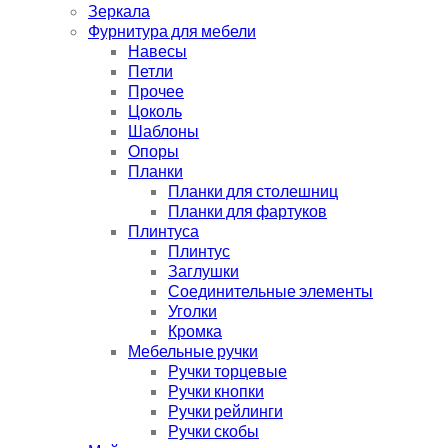
Зеркала
Фурнитура для мебели
Навесы
Петли
Прочее
Цоколь
Шаблоны
Опоры
Планки
Планки для столешниц
Планки для фартуков
Плинтуса
Плинтус
Заглушки
Соединительные элементы
Уголки
Кромка
Мебельные ручки
Ручки торцевые
Ручки кнопки
Ручки рейлинги
Ручки скобы