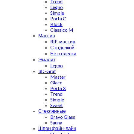
Trend
Legno
Simple
Porta C
Block
Classico M
Массив
RIF-массив
С отделкой
Без отделки
Эмалит
Legno
3D-Graf
Master
Glace
Porta X
Trend
Simple
Sweet
Стеклянные
Bravo Glass
Sauna
Шпон файн-лайн