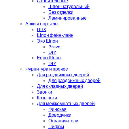
Строительные
Шпон натуральный
Без отделки
Ламинированные
Арки и порталы
ПВХ
Шпон файн-лайн
Эко Шпон
Bravo
DIY
Евро Шпон
DIY
Фурнитура и прочее
Для раздвижных дверей
Для раздвижных дверей
Для складных дверей
Звонки
Козырьки
Для межкомнатных дверей
Финская
Доводчики
Ограничители
Цифры