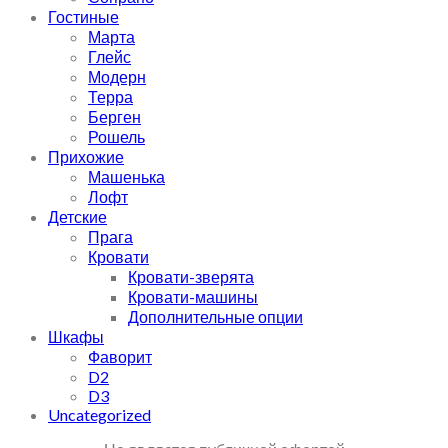
Гостиные
Марта
Глейс
Модерн
Терра
Берген
Рошель
Прихожие
Машенька
Лофт
Детские
Прага
Кровати
Кровати-зверята
Кровати-машины
Дополнительные опции
Шкафы
Фаворит
D2
D3
Uncategorized