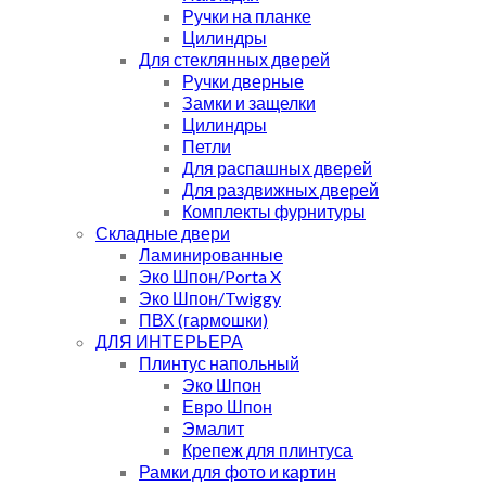
Ручки на планке
Цилиндры
Для стеклянных дверей
Ручки дверные
Замки и защелки
Цилиндры
Петли
Для распашных дверей
Для раздвижных дверей
Комплекты фурнитуры
Складные двери
Ламинированные
Эко Шпон/Porta X
Эко Шпон/Twiggy
ПВХ (гармошки)
ДЛЯ ИНТЕРЬЕРА
Плинтус напольный
Эко Шпон
Евро Шпон
Эмалит
Крепеж для плинтуса
Рамки для фото и картин