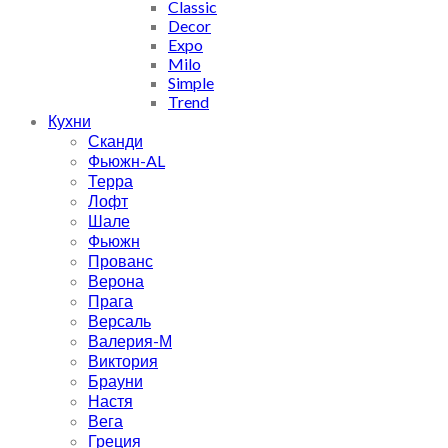
Classic
Decor
Expo
Milo
Simple
Trend
Кухни
Сканди
Фьюжн-AL
Терра
Лофт
Шале
Фьюжн
Прованс
Верона
Прага
Версаль
Валерия-М
Виктория
Брауни
Настя
Вега
Греция