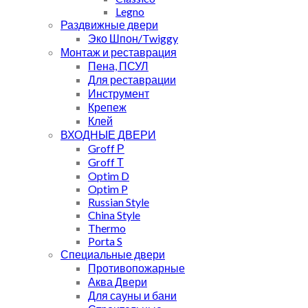
Legno
Раздвижные двери
Эко Шпон/Twiggy
Монтаж и реставрация
Пена, ПСУЛ
Для реставрации
Инструмент
Крепеж
Клей
ВХОДНЫЕ ДВЕРИ
Groff Р
Groff Т
Optim D
Optim P
Russian Style
China Style
Thermo
Porta S
Специальные двери
Противопожарные
Аква Двери
Для сауны и бани