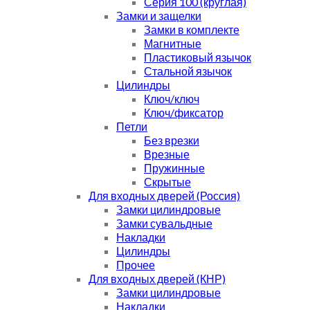
Серия 100 (круглая)
Замки и защелки
Замки в комплекте
Магнитные
Пластиковый язычок
Стальной язычок
Цилиндры
Ключ/ключ
Ключ/фиксатор
Петли
Без врезки
Врезные
Пружинные
Скрытые
Для входных дверей (Россия)
Замки цилиндровые
Замки сувальдные
Накладки
Цилиндры
Прочее
Для входных дверей (КНР)
Замки цилиндровые
Накладки