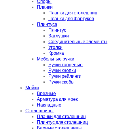
Опоры
Планки
Планки для столешниц
Планки для фартуков
Плинтуса
Плинтус
Заглушки
Соединительные элементы
Уголки
Кромка
Мебельные ручки
Ручки торцевые
Ручки кнопки
Ручки рейлинги
Ручки скобы
Мойки
Врезные
Арматура для моек
Накладные
Столешницы
Планки для столешниц
Плинтус для столешниц
Барные столешницы