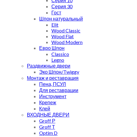
Серия 10
Серия 30
Гост
Шпон натуральный
Elit
Wood Classic
Wood Flat
Wood Modern
Евро Шпон
Classico
Legno
Раздвижные двери
Эко Шпон/Twiggy
Монтаж и реставрация
Пена, ПСУЛ
Для реставрации
Инструмент
Крепеж
Клей
ВХОДНЫЕ ДВЕРИ
Groff Р
Groff Т
Optim D