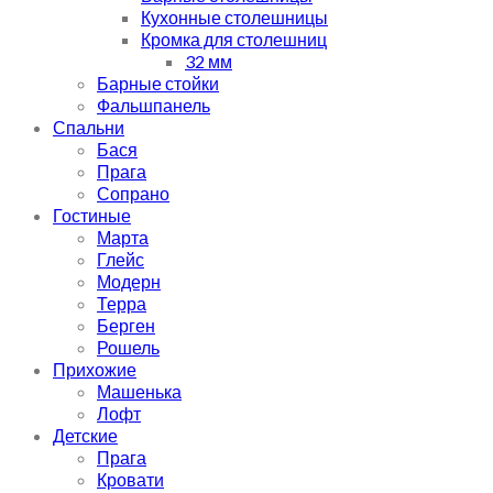
Кухонные столешницы
Кромка для столешниц
32 мм
Барные стойки
Фальшпанель
Спальни
Бася
Прага
Сопрано
Гостиные
Марта
Глейс
Модерн
Терра
Берген
Рошель
Прихожие
Машенька
Лофт
Детские
Прага
Кровати