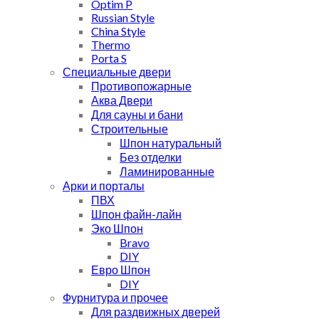
Optim P
Russian Style
China Style
Thermo
Porta S
Специальные двери
Противопожарные
Аква Двери
Для сауны и бани
Строительные
Шпон натуральный
Без отделки
Ламинированные
Арки и порталы
ПВХ
Шпон файн-лайн
Эко Шпон
Bravo
DIY
Евро Шпон
DIY
Фурнитура и прочее
Для раздвижных дверей