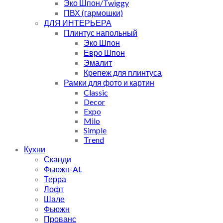
Эко Шпон/Twiggy
ПВХ (гармошки)
ДЛЯ ИНТЕРЬЕРА
Плинтус напольный
Эко Шпон
Евро Шпон
Эмалит
Крепеж для плинтуса
Рамки для фото и картин
Classic
Decor
Expo
Milo
Simple
Trend
Кухни
Сканди
Фьюжн-AL
Терра
Лофт
Шале
Фьюжн
Прованс