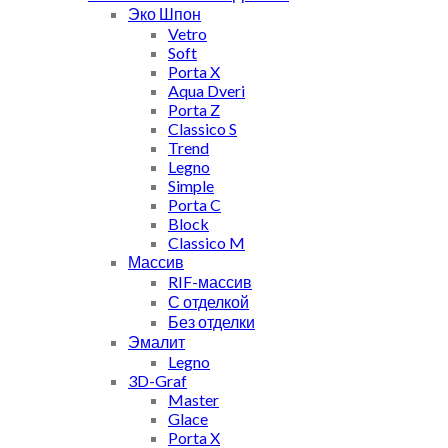
Эко Шпон
Vetro
Soft
Porta X
Aqua Dveri
Porta Z
Classico S
Trend
Legno
Simple
Porta C
Block
Classico M
Массив
RIF-массив
С отделкой
Без отделки
Эмалит
Legno
3D-Graf
Master
Glace
Porta X