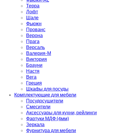
Терра
Лофт
Шале
Фьюжн
Прованс
Верона
Прага
Версаль
Валерия-М
Виктория
Брауни
Настя
Вега
Греция
Шкафы для посуды
Комплектующие для мебели
Посудосушители
Смесители
Аксессуары для кухни, рейлинги
Фартуки МДФ (4мм)
Зеркала
Фурнитура для мебели