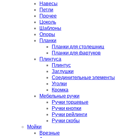
Навесы
Петли
Прочее
Цоколь
Шаблоны
Опоры
Планки
Планки для столешниц
Планки для фартуков
Плинтуса
Плинтус
Заглушки
Соединительные элементы
Уголки
Кромка
Мебельные ручки
Ручки торцевые
Ручки кнопки
Ручки рейлинги
Ручки скобы
Мойки
Врезные