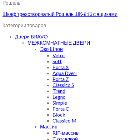
Рошель
Шкаф трехстворчатый Рошель ШК-813 с ящиками
Категории товаров
Двери BRAVO
МЕЖКОМНАТНЫЕ ДВЕРИ
Эко Шпон
Vetro
Soft
Porta X
Aqua Dveri
Porta Z
Classico S
Trend
Legno
Simple
Porta C
Block
Classico M
Массив
RIF-массив
С отделкой