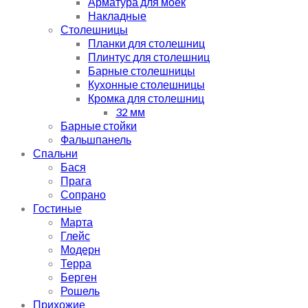
Арматура для моек
Накладные
Столешницы
Планки для столешниц
Плинтус для столешниц
Барные столешницы
Кухонные столешницы
Кромка для столешниц
32 мм
Барные стойки
Фальшпанель
Спальни
Бася
Прага
Сопрано
Гостиные
Марта
Глейс
Модерн
Терра
Берген
Рошель
Прихожие