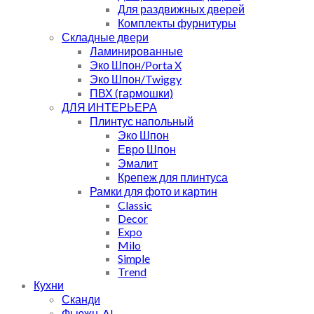
Для раздвижных дверей
Комплекты фурнитуры
Складные двери
Ламинированные
Эко Шпон/Porta X
Эко Шпон/Twiggy
ПВХ (гармошки)
ДЛЯ ИНТЕРЬЕРА
Плинтус напольный
Эко Шпон
Евро Шпон
Эмалит
Крепеж для плинтуса
Рамки для фото и картин
Classic
Decor
Expo
Milo
Simple
Trend
Кухни
Сканди
Фьюжн-AL