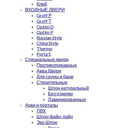
Клей
ВХОДНЫЕ ДВЕРИ
Groff Р
Groff Т
Optim D
Optim P
Russian Style
China Style
Thermo
Porta S
Специальные двери
Противопожарные
Аква Двери
Для сауны и бани
Строительные
Шпон натуральный
Без отделки
Ламинированные
Арки и порталы
ПВХ
Шпон файн-лайн
Эко Шпон
Bravo