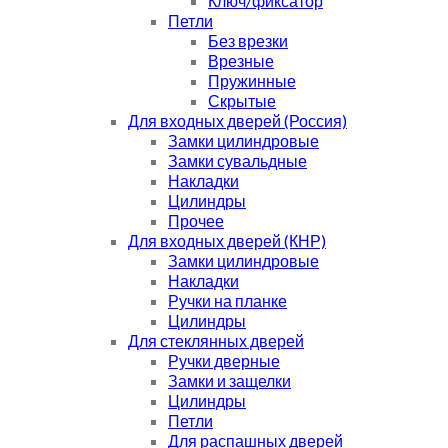
Ключ/фиксатор
Петли
Без врезки
Врезные
Пружинные
Скрытые
Для входных дверей (Россия)
Замки цилиндровые
Замки сувальдные
Накладки
Цилиндры
Прочее
Для входных дверей (КНР)
Замки цилиндровые
Накладки
Ручки на планке
Цилиндры
Для стеклянных дверей
Ручки дверные
Замки и защелки
Цилиндры
Петли
Для распашных дверей