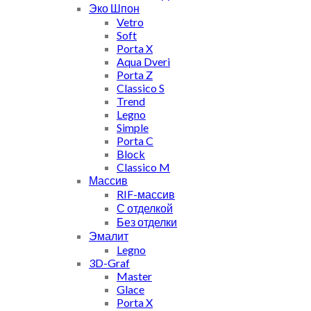
Эко Шпон
Vetro
Soft
Porta X
Aqua Dveri
Porta Z
Classico S
Trend
Legno
Simple
Porta C
Block
Classico M
Массив
RIF-массив
С отделкой
Без отделки
Эмалит
Legno
3D-Graf
Master
Glace
Porta X