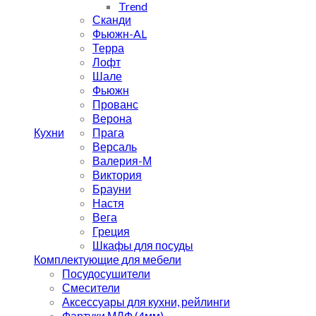
Trend
Сканди
Фьюжн-AL
Терра
Лофт
Шале
Фьюжн
Прованс
Верона
Кухни
Прага
Версаль
Валерия-М
Виктория
Брауни
Настя
Вега
Греция
Шкафы для посуды
Комплектующие для мебели
Посудосушители
Смесители
Аксессуары для кухни, рейлинги
Фартуки МДФ (4мм)