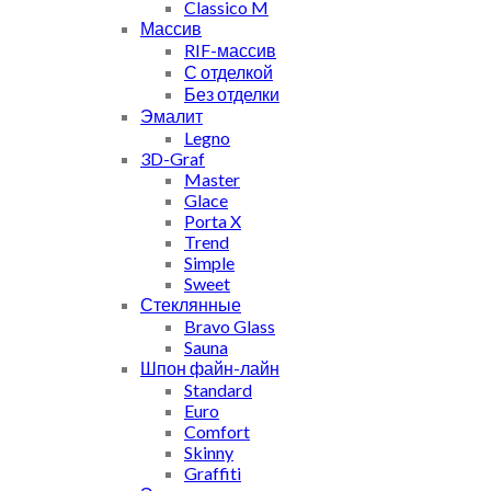
Classico M
Массив
RIF-массив
С отделкой
Без отделки
Эмалит
Legno
3D-Graf
Master
Glace
Porta X
Trend
Simple
Sweet
Стеклянные
Bravo Glass
Sauna
Шпон файн-лайн
Standard
Euro
Comfort
Skinny
Graffiti