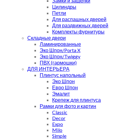
Замки и защелки
Цилиндры
Петли
Для распашных дверей
Для раздвижных дверей
Комплекты фурнитуры
Складные двери
Ламинированные
Эко Шпон/Porta X
Эко Шпон/Twiggy
ПВХ (гармошки)
ДЛЯ ИНТЕРЬЕРА
Плинтус напольный
Эко Шпон
Евро Шпон
Эмалит
Крепеж для плинтуса
Рамки для фото и картин
Classic
Decor
Expo
Milo
Simple