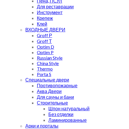
Пена, ПСУЛ
Для реставрации
Инструмент
Крепеж
Клей
ВХОДНЫЕ ДВЕРИ
Groff Р
Groff Т
Optim D
Optim P
Russian Style
China Style
Thermo
Porta S
Специальные двери
Противопожарные
Аква Двери
Для сауны и бани
Строительные
Шпон натуральный
Без отделки
Ламинированные
Арки и порталы