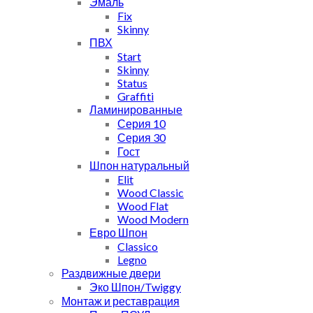
Эмаль
Fix
Skinny
ПВХ
Start
Skinny
Status
Graffiti
Ламинированные
Серия 10
Серия 30
Гост
Шпон натуральный
Elit
Wood Classic
Wood Flat
Wood Modern
Евро Шпон
Classico
Legno
Раздвижные двери
Эко Шпон/Twiggy
Монтаж и реставрация