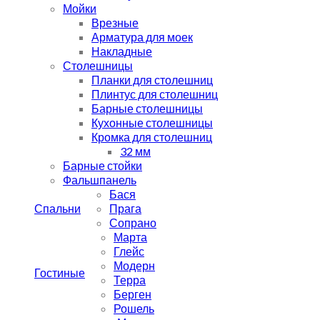
Мойки
Врезные
Арматура для моек
Накладные
Столешницы
Планки для столешниц
Плинтус для столешниц
Барные столешницы
Кухонные столешницы
Кромка для столешниц
32 мм
Барные стойки
Фальшпанель
Бася
Спальни
Прага
Сопрано
Марта
Глейс
Модерн
Гостиные
Терра
Берген
Рошель