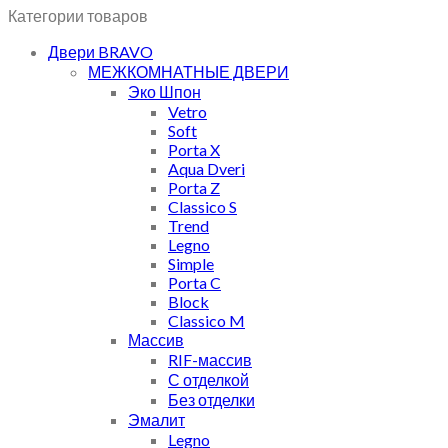
Категории товаров
Двери BRAVO
МЕЖКОМНАТНЫЕ ДВЕРИ
Эко Шпон
Vetro
Soft
Porta X
Aqua Dveri
Porta Z
Classico S
Trend
Legno
Simple
Porta C
Block
Classico M
Массив
RIF-массив
С отделкой
Без отделки
Эмалит
Legno