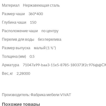
Материал Нержавеющая сталь
Размер чаши 360*400
Глубина чаши 150
Расположение чаши по центру
Перелив для воды без перелива
Размер выпуска малый (1 ½’’)
Толщина (мм) 0.5
Арматура 71047a99-baa3-11e5-8785-180373f2c976@@С
Вес, кг 2,28000
Производитель: Фабрика мебели VIVAT
Похожие товары